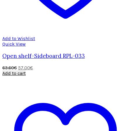
Add to Wishlist
Quick View
Open shelf-Sideboard RPL-033
Original
Current
63.60
€
57.00
€
price
price
Add to cart
was:
is:
63.60€.
57.00€.