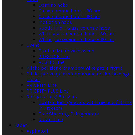
Domino hobs
Glass-ceramic hobs – 30 cm
Glass-ceramic hobs – 60 cm
Induction hobs
Rustic line – Glass-ceramic hobs
White glass-ceramic hobs – 30 cm
White glass-ceramic hobs – 60 cm
Ovens
Built-in Microwave ovens
PRESTIGE Line
RUSTIC Line
Pllaka për zierje xhamqeramikë gaz + rrymë
Pllaka për zierje xhamqeramikë me kornizë nga
inoksi
PRIORITY Line
PRIORITY PLUS Line
Refrigerators/ Freezers
Built-in Refrigerators with freezers / Built-
in Freezers
Free Standing Refrigerators
Rustic Line
Faber
Aspiratori