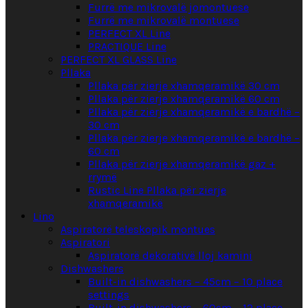
Furrë me mikrovalë jomontuese
Furrë me mikrovalë montuese
PERFECT XL Line
PRACTIQUE Line
PERFECT XL GLASS Line
Pllaka
Pllaka për zierje xhamqeramikë 30 cm
Pllaka për zierje xhamqeramikë 60 cm
Pllaka për zierje xhamqeramikë e bardhë –
30 cm
Pllaka për zierje xhamqeramikë e bardhë –
60 cm
Pllaka për zierje xhamqeramikë gaz +
rrymë
Rustic Line Pllaka për zierje
xhamqeramikë
Lino
Aspiratorë teleskopik montues
Aspiratori
Aspiratorë dekorativë lloj kamini
Dishwashers
Built-in dishwashers – 45cm – 10 place
settings
Built-in dishwashers – 60cm – 12 place