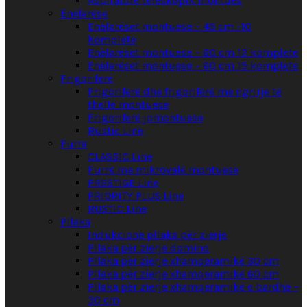
Aspiratorë teleskopik montues
Enëlarëse
Enëlarëset montuese – 45 cm -10
komplete
Enëlarëset montuese – 60 cm 12 komplete
Enëlarëset montuese – 60 cm 15 komplete
Frigoriferë
Frigoriferë dhe frigoriferë me ngrirje të
thellë montuese
Frigoriferë jomontuese
Rustic Line
Furra
CLASSIC Line
Furrë me mikrovalë montuese
PRESTIGE Line
PRIORITY PLUS Line
RUSTIC Line
Pllaka
Indukcione pllaka për zierje
Pllaka për zierje domino
Pllaka për zierje xhamqeramikë 30 cm
Pllaka për zierje xhamqeramikë 60 cm
Pllaka për zierje xhamqeramikë e bardhë –
30 cm