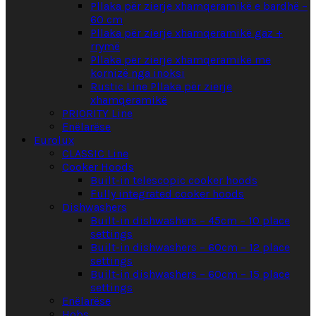
Pllaka për zierje xhamqeramikë e bardhë –
60 cm
Pllaka për zierje xhamqeramikë gaz +
rrymë
Pllaka për zierje xhamqeramikë me
kornizë nga inoksi
Rustic Line Pllaka për zierje
xhamqeramikë
PRIORITY Line
Enëlarëse
Eurolux
CLASSIC Line
Cooker Hoods
Built-in telescopic cooker hoods
Fully integrated cooker hoods
Dishwashers
Built-in dishwashers – 45cm – 10 place
settings
Built-in dishwashers – 60cm – 12 place
settings
Built-in dishwashers – 60cm – 15 place
settings
Enëlarëse
Hobs