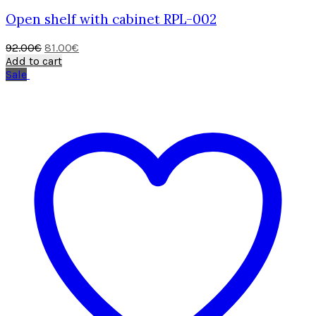
Open shelf with cabinet RPL-002
Original
Current
92.00
€
81.00
€
price
price
Add to cart
was:
is:
Sale
92.00€.
81.00€.