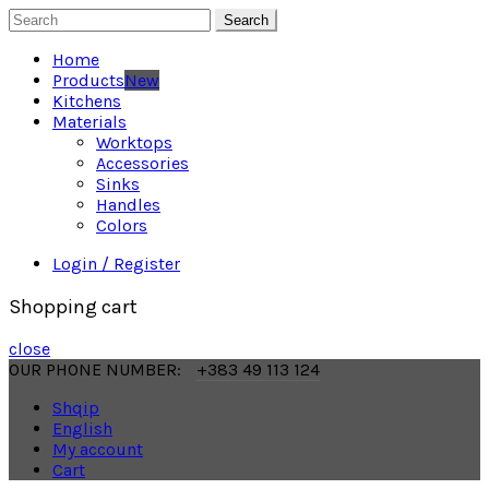
Search
Home
Products
New
Kitchens
Materials
Worktops
Accessories
Sinks
Handles
Colors
Login / Register
Shopping cart
close
OUR PHONE NUMBER:
+383 49 113 124
Shqip
English
My account
Cart