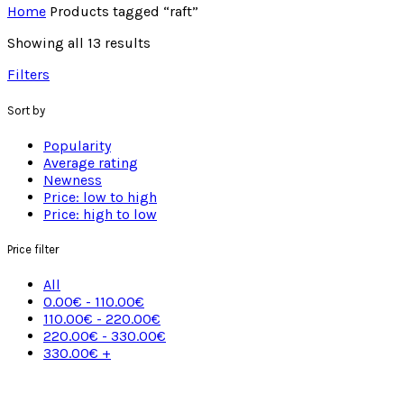
Home
Products tagged “raft”
Showing all 13 results
Filters
Sort by
Popularity
Average rating
Newness
Price: low to high
Price: high to low
Price filter
All
0.00
€
-
110.00
€
110.00
€
-
220.00
€
220.00
€
-
330.00
€
330.00
€
+