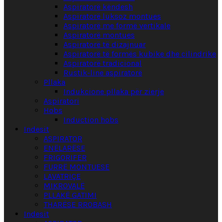
Aspiratorë këndesh
Aspiratorë luksoz montues
Aspiratorë me formë vertikale
Aspiratorë montues
Aspiratorë të dizajnuar
Aspiratorë të formës kubike dhe cilindrike
Aspiratorë tradicional
Rustik-line aspiratorë
Pllaka
Indukcione pllaka për zierje
Aspiratori
Hobs
Induction hobs
Indesit
ASPIRATOR
ENËLARËSE
FRIGORIFER
FURRË MONTUESE
LAVATRIÇE
MIKROVALË
PLLAKË GATIMI
THARËSE RROBASH
Indesit