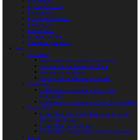
ASPIRATOR
ENËLARËSE_en
FRIGORIFER
FURRË MONTUESE
LAVATRIÇE
MIKROVALË
PLLAKË GATIMI
THARËSE RROBASH
Lino
Aspiratori
Aspiratorë dekorativë lloj kamini
Aspiratorë me formë vertikale
Aspiratorë montues
Aspiratorë teleskopik montues
Enëlarëse
Enëlarëset montuese – 45 cm -10
komplete
Enëlarëset montuese – 60 cm 12 komplete
Frigoriferë
Frigoriferë dhe frigoriferë me ngrirje të
thellë montuese
Frigoriferë jomontuese
Frigoriferë me ngrirje të thellë montuese
Furra