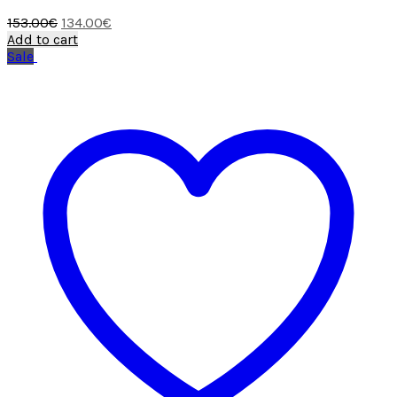
Original
Current
153.00
€
134.00
€
price
price
Add to cart
was:
is:
Sale
153.00€.
134.00€.