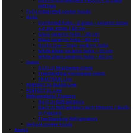
settings
Fully integrated cooker hoods
Hobs
Combined hobs – 2 glass – ceramic zones
+ 2 gas zones / 60 cm
Glass-ceramic hobs – 30 cm
Glass-ceramic hobs – 60 cm
Rustic line – Glass-ceramic hobs
White glass-ceramic hobs – 30 cm
White glass-ceramic hobs – 60 cm
Ovens
Built-in Microwave ovens
Freestanding microwave ovens
PRACTIQUE Line
PERFECT XL GLASS Line
PERFECT XL Line
Refrigerators/ Freezers
Built-in Refrigerators
Built-in Refrigerators with freezers / Built-
in Freezers
Free Standing Refrigerators
Vertical cooker hoods
Bambi