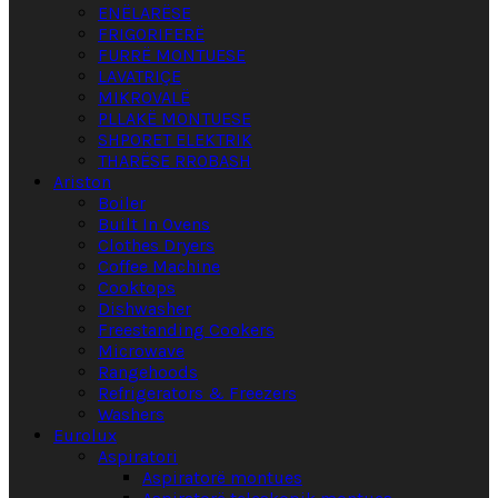
ENËLARËSE
FRIGORIFERË
FURRË MONTUESE
LAVATRIÇE
MIKROVALË
PLLAKË MONTUESE
SHPORET ELEKTRIK
THARËSE RROBASH
Ariston
Boiler
Built In Ovens
Clothes Dryers
Coffee Machine
Cooktops
Dishwasher
Freestanding Cookers
Microwave
Rangehoods
Refrigerators & Freezers
Washers
Eurolux
Aspiratori
Aspiratorë montues