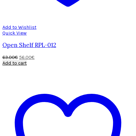
Add to Wishlist
Quick View
Open Shelf RPL-012
Original
Current
63.00
€
56.00
€
price
price
Add to cart
was:
is:
63.00€.
56.00€.