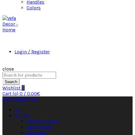
Handles
Colors
Login / Register
close
Search
Wishlist
0
Cart (
o
)
0
/
0.00
€
Back
Categories
All
Ariston
APARAT KAFEJE
ASPIRATORË
BOJLERË