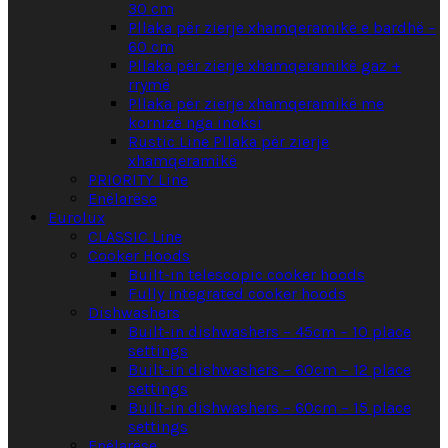
30 cm
Pllaka për zierje xhamqeramikë e bardhë –
60 cm
Pllaka për zierje xhamqeramikë gaz +
rrymë
Pllaka për zierje xhamqeramikë me
kornizë nga inoksi
Rustic Line Pllaka për zierje
xhamqeramikë
PRIORITY Line
Enëlarëse
Eurolux
CLASSIC Line
Cooker Hoods
Built-in telescopic cooker hoods
Fully integrated cooker hoods
Dishwashers
Built-in dishwashers – 45cm – 10 place
settings
Built-in dishwashers – 60cm – 12 place
settings
Built-in dishwashers – 60cm – 15 place
settings
Enëlarëse