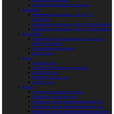
Aspiratorë montues
Aspiratorë teleskopik montues
Enëlarëse
Enëlarëset montuese – 45 cm -10
komplete
Enëlarëset montuese – 60 cm 12 komplete
Enëlarëset montuese – 60 cm 15 komplete
Frigoriferë
Frigoriferë dhe frigoriferë me ngrirje të
thellë montuese
Frigoriferë jomontuese
Rustic Line
Furra
CLASSIC Line
Furrë me mikrovalë montuese
PRESTIGE Line
PRIORITY PLUS Line
RUSTIC Line
Pllaka
Indukcione pllaka për zierje
Pllaka për zierje domino
Pllaka për zierje xhamqeramikë 30 cm
Pllaka për zierje xhamqeramikë 60 cm
Pllaka për zierje xhamqeramikë e bardhë –