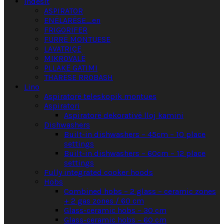
Indesit
ASPIRATOR
ENËLARËSE_en
FRIGORIFER
FURRË MONTUESE
LAVATRIÇE
MIKROVALË
PLLAKË GATIMI
THARËSE RROBASH
Lino
Aspiratorë teleskopik montues
Aspiratori
Aspiratorë dekorativë lloj kamini
Dishwashers
Built-in dishwashers – 45cm – 10 place
settings
Built-in dishwashers – 60cm – 12 place
settings
Fully integrated cooker hoods
Hobs
Combined hobs – 2 glass – ceramic zones
+ 2 gas zones / 60 cm
Glass-ceramic hobs – 30 cm
Glass-ceramic hobs – 60 cm