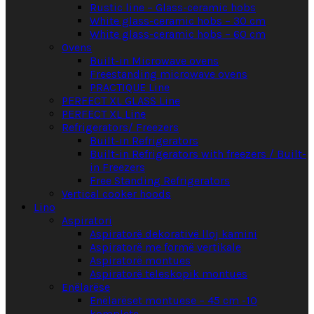
Rustic line – Glass-ceramic hobs
White glass-ceramic hobs – 30 cm
White glass-ceramic hobs – 60 cm
Ovens
Built-in Microwave ovens
Freestanding microwave ovens
PRACTIQUE Line
PERFECT XL GLASS Line
PERFECT XL Line
Refrigerators/ Freezers
Built-in Refrigerators
Built-in Refrigerators with freezers / Built-
in Freezers
Free Standing Refrigerators
Vertical cooker hoods
Lino
Aspiratori
Aspiratorë dekorativë lloj kamini
Aspiratorë me formë vertikale
Aspiratorë montues
Aspiratorë teleskopik montues
Enëlarëse
Enëlarëset montuese – 45 cm -10
komplete