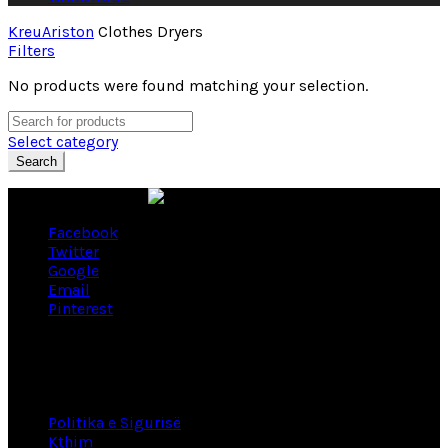
Kreu
Ariston
Clothes Dryers
Filters
No products were found matching your selection.
Select category
Search
Facebook
Twitter
Google
Email
Pinterest
Lidhje të dobishme
Politika e Sigurisë
Kthim