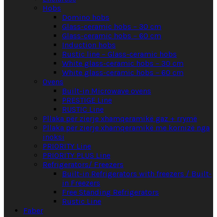
Hobs
Domino hobs
Glass-ceramic hobs – 30 cm
Glass-ceramic hobs – 60 cm
Induction hobs
Rustic line – Glass-ceramic hobs
White glass-ceramic hobs – 30 cm
White glass-ceramic hobs – 60 cm
Ovens
Built-in Microwave ovens
PRESTIGE Line
RUSTIC Line
Pllaka për zierje xhamqeramikë gaz + rrymë
Pllaka për zierje xhamqeramikë me kornizë nga
inoksi
PRIORITY Line
PRIORITY PLUS Line
Refrigerators/ Freezers
Built-in Refrigerators with freezers / Built-
in Freezers
Free Standing Refrigerators
Rustic Line
Faber