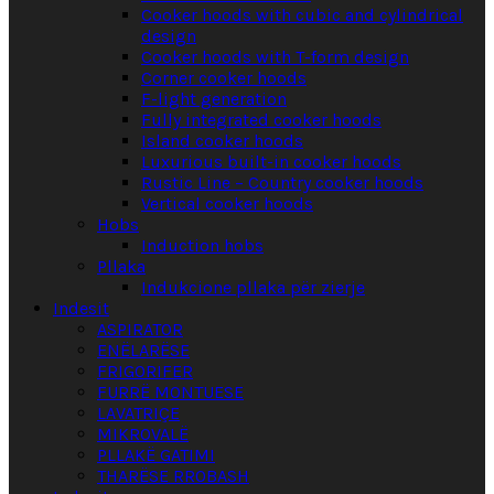
Cooker hoods with cubic and cylindrical
design
Cooker hoods with T-form design
Corner cooker hoods
F-light generation
Fully integrated cooker hoods
Island cooker hoods
Luxurious built-in cooker hoods
Rustic Line – Country cooker hoods
Vertical cooker hoods
Hobs
Induction hobs
Pllaka
Indukcione pllaka për zierje
Indesit
ASPIRATOR
ENËLARËSE
FRIGORIFER
FURRË MONTUESE
LAVATRIÇE
MIKROVALË
PLLAKË GATIMI
THARËSE RROBASH