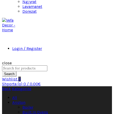
Ngjyrat
Lavamanet
Dorezat
Login / Register
close
Search
Wishlist
0
Shporta (
o
)
0
/
0.00
€
Back
Kategoritë
All
Ariston
Boiler
Built In Ovens