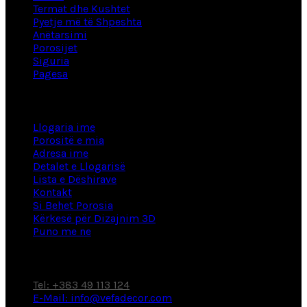
Termat dhe Kushtet
Pyetje më të Shpeshta
Anëtarsimi
Porosijet
Siguria
Pagesa
Informacion
Llogaria ime
Porositë e mia
Adresa ime
Detalet e Llogarisë
Lista e Dëshirave
Kontakt
Si Behet Porosia
Kërkesë për Dizajnim 3D
Puno me ne
Fabrikë / Showroom
Tel: +383 49 113 124
E-Mail: info@vefadecor.com