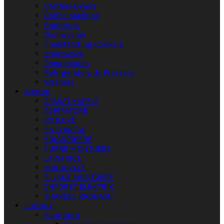
Clothes Dryers
Coffee Machine
Cooktops
Dishwasher
Freestanding Cookers
Microwave
Rangehoods
Refrigerators & Freezers
Washers
Ariston
APARAT KAFEJE
ASPIRATORË
BOJLERË
ENËLARËSE
FRIGORIFERË
FURRË MONTUESE
LAVATRIÇE
MIKROVALË
PLLAKË MONTUESE
SHPORET ELEKTRIK
THARËSE RROBASH
Eurolux
Aspiratori