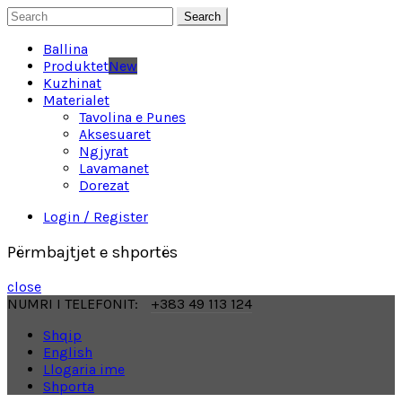
Search
Ballina
Produktet
New
Kuzhinat
Materialet
Tavolina e Punes
Aksesuaret
Ngjyrat
Lavamanet
Dorezat
Login / Register
Përmbajtjet e shportës
close
NUMRI I TELEFONIT:
+383 49 113 124
Shqip
English
Llogaria ime
Shporta