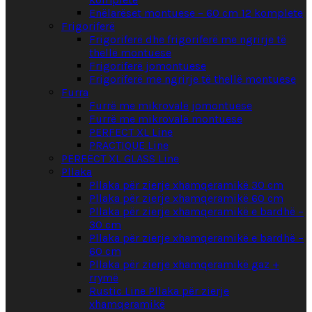
Enëlarëset montuese – 60 cm 12 komplete
Frigoriferë
Frigoriferë dhe frigoriferë me ngrirje të
thellë montuese
Frigoriferë jomontuese
Frigoriferë me ngrirje të thellë montuese
Furra
Furrë me mikrovalë jomontuese
Furrë me mikrovalë montuese
PERFECT XL Line
PRACTIQUE Line
PERFECT XL GLASS Line
Pllaka
Pllaka për zierje xhamqeramikë 30 cm
Pllaka për zierje xhamqeramikë 60 cm
Pllaka për zierje xhamqeramikë e bardhë –
30 cm
Pllaka për zierje xhamqeramikë e bardhë –
60 cm
Pllaka për zierje xhamqeramikë gaz +
rrymë
Rustic Line Pllaka për zierje
xhamqeramikë