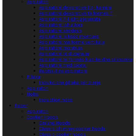
Aspiratori
Aspiratorë dekorativë lloj kamini
Aspiratorë dekorativë të formës T
Aspiratorë F-light gjenerata
Aspiratorë ishullorë
Aspiratorë këndesh
Aspiratorë luksoz montues
Aspiratorë me formë vertikale
Aspiratorë montues
Aspiratorë të dizajnuar
Aspiratorë të formës kubike dhe cilindrike
Aspiratorë tradicional
Rustik-line aspiratorë
Pllaka
Indukcione pllaka për zierje
Aspiratori
Hobs
Induction hobs
Faber
Aspiratori
Cooker Hoods
Ceiling Hoods
Classic chimney cooker hoods
Classic cooker hoods