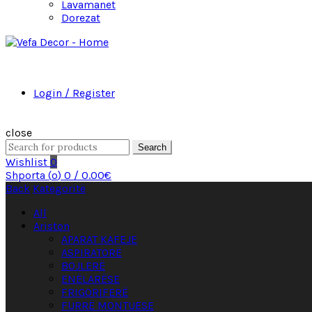
Lavamanet
Dorezat
Login / Register
close
Search
Wishlist
0
Shporta (
o
)
0
/
0.00
€
Back
Kategoritë
All
Ariston
APARAT KAFEJE
ASPIRATORË
BOJLERË
ENËLARËSE
FRIGORIFERË
FURRË MONTUESE