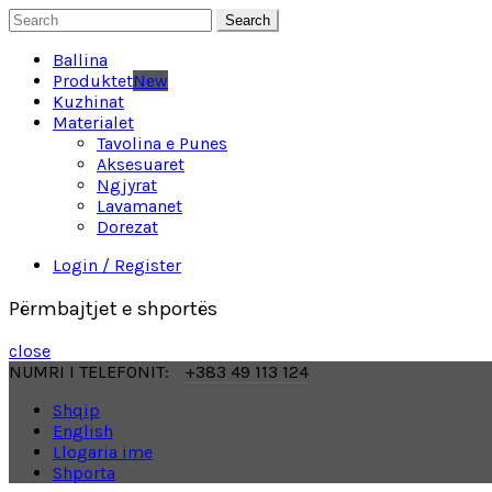
Search
Ballina
Produktet
New
Kuzhinat
Materialet
Tavolina e Punes
Aksesuaret
Ngjyrat
Lavamanet
Dorezat
Login / Register
Përmbajtjet e shportës
close
NUMRI I TELEFONIT:
+383 49 113 124
Shqip
English
Llogaria ime
Shporta