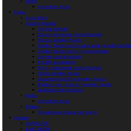
Hobs
Induction hobs
Faber
Aspiratori
Cooker Hoods
Ceiling Hoods
Classic chimney cooker hoods
Classic cooker hoods
Cooker hoods with cubic and cylindrical de
Cooker hoods with T-form design
Corner cooker hoods
F-light generation
Fully integrated cooker hoods
Island cooker hoods
Luxurious built-in cooker hoods
Rustic Line – Country cooker hoods
Vertical cooker hoods
Hobs
Induction hobs
Pllaka
Indukcione pllaka për zierje
Indesit
ASPIRATOR
ENËLARËSE