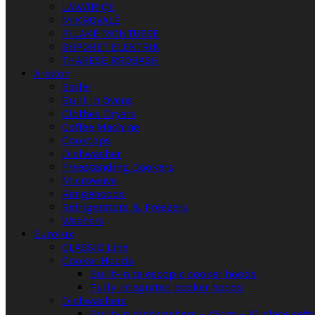
LAVATRIÇE
MIKROVALË
PLLAKË MONTUESE
SHPORET ELEKTRIK
THARËSE RROBASH
Ariston
Boiler
Built In Ovens
Clothes Dryers
Coffee Machine
Cooktops
Dishwasher
Freestanding Cookers
Microwave
Rangehoods
Refrigerators & Freezers
Washers
Eurolux
CLASSIC Line
Cooker Hoods
Built-in telescopic cooker hoods
Fully integrated cooker hoods
Dishwashers
Built-in dishwashers – 45cm – 10 place sett