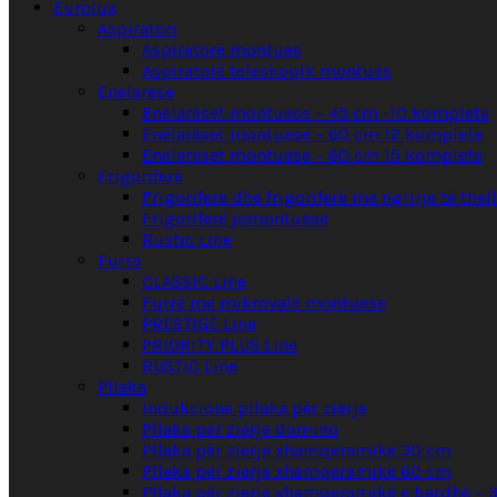
Eurolux
Aspiratori
Aspiratorë montues
Aspiratorë teleskopik montues
Enëlarëse
Enëlarëset montuese – 45 cm -10 komplete
Enëlarëset montuese – 60 cm 12 komplete
Enëlarëset montuese – 60 cm 15 komplete
Frigoriferë
Frigoriferë dhe frigoriferë me ngrirje të the
Frigoriferë jomontuese
Rustic Line
Furra
CLASSIC Line
Furrë me mikrovalë montuese
PRESTIGE Line
PRIORITY PLUS Line
RUSTIC Line
Pllaka
Indukcione pllaka për zierje
Pllaka për zierje domino
Pllaka për zierje xhamqeramikë 30 cm
Pllaka për zierje xhamqeramikë 60 cm
Pllaka për zierje xhamqeramikë e bardhë – 