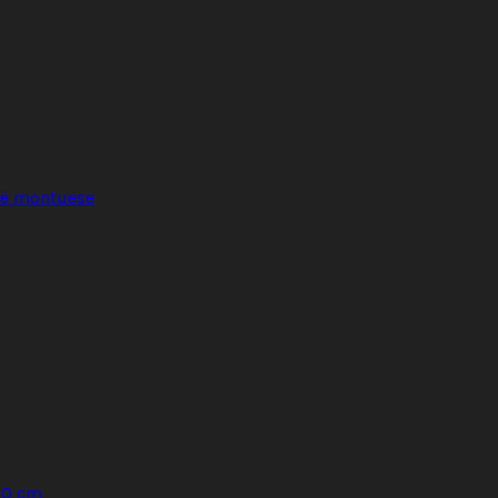
llë montuese
30 cm