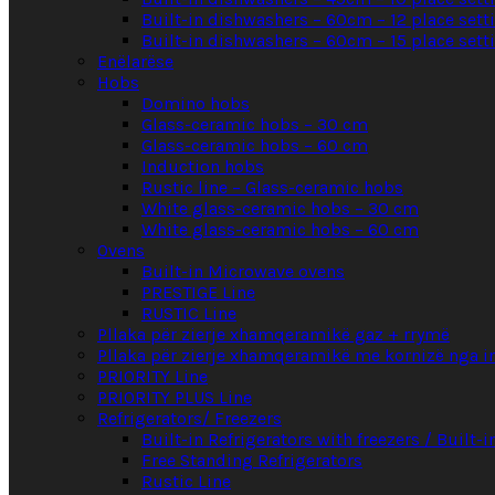
Built-in dishwashers – 60cm – 12 place sett
Built-in dishwashers – 60cm – 15 place sett
Enëlarëse
Hobs
Domino hobs
Glass-ceramic hobs – 30 cm
Glass-ceramic hobs – 60 cm
Induction hobs
Rustic line – Glass-ceramic hobs
White glass-ceramic hobs – 30 cm
White glass-ceramic hobs – 60 cm
Ovens
Built-in Microwave ovens
PRESTIGE Line
RUSTIC Line
Pllaka për zierje xhamqeramikë gaz + rrymë
Pllaka për zierje xhamqeramikë me kornizë nga i
PRIORITY Line
PRIORITY PLUS Line
Refrigerators/ Freezers
Built-in Refrigerators with freezers / Built-i
Free Standing Refrigerators
Rustic Line