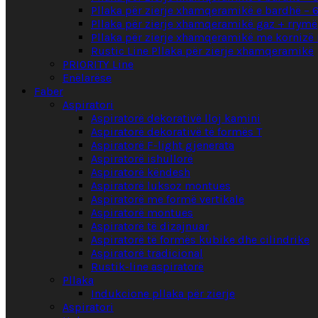
Pllaka për zierje xhamqeramikë e bardhë – 
Pllaka për zierje xhamqeramikë gaz + rrymë
Pllaka për zierje xhamqeramikë me kornizë 
Rustic Line Pllaka për zierje xhamqeramikë
PRIORITY Line
Enëlarëse
Faber
Aspiratori
Aspiratorë dekorativë lloj kamini
Aspiratorë dekorativë të formës T
Aspiratorë F-light gjenerata
Aspiratorë ishullorë
Aspiratorë këndesh
Aspiratorë luksoz montues
Aspiratorë me formë vertikale
Aspiratorë montues
Aspiratorë të dizajnuar
Aspiratorë të formës kubike dhe cilindrike
Aspiratorë tradicional
Rustik-line aspiratorë
Pllaka
Indukcione pllaka për zierje
Aspiratori