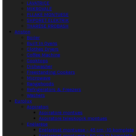
LAVATRIÇE
MIKROVALË
PLLAKË MONTUESE
SHPORET ELEKTRIK
THARËSE RROBASH
Ariston
Boiler
Built In Ovens
Clothes Dryers
Coffee Machine
Cooktops
Dishwasher
Freestanding Cookers
Microwave
Rangehoods
Refrigerators & Freezers
Washers
Eurolux
Aspiratori
Aspiratorë montues
Aspiratorë teleskopik montues
Enëlarëse
Enëlarëset montuese – 45 cm -10 komplete
Enëlarëset montuese – 60 cm 12 komplete