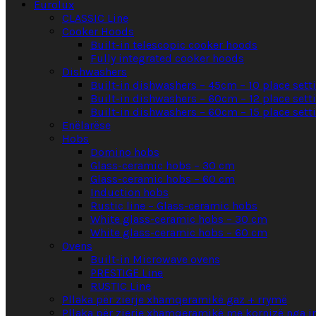
Eurolux
CLASSIC Line
Cooker Hoods
Built-in telescopic cooker hoods
Fully integrated cooker hoods
Dishwashers
Built-in dishwashers – 45cm – 10 place sett
Built-in dishwashers – 60cm – 12 place sett
Built-in dishwashers – 60cm – 15 place sett
Enëlarëse
Hobs
Domino hobs
Glass-ceramic hobs – 30 cm
Glass-ceramic hobs – 60 cm
Induction hobs
Rustic line – Glass-ceramic hobs
White glass-ceramic hobs – 30 cm
White glass-ceramic hobs – 60 cm
Ovens
Built-in Microwave ovens
PRESTIGE Line
RUSTIC Line
Pllaka për zierje xhamqeramikë gaz + rrymë
Pllaka për zierje xhamqeramikë me kornizë nga i