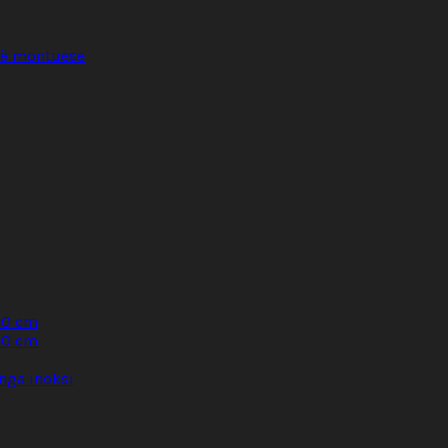
llë montuese
30 cm
60 cm
nga inoksi