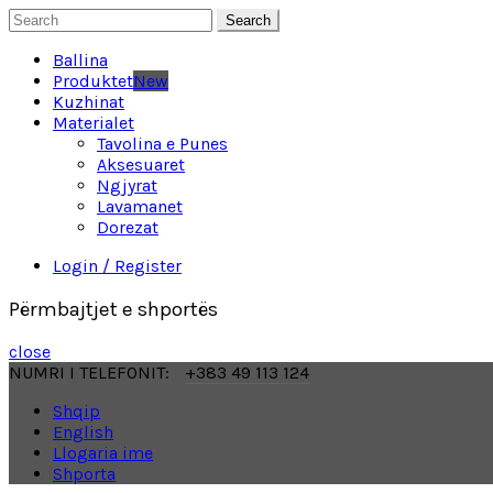
Search
Ballina
Produktet
New
Kuzhinat
Materialet
Tavolina e Punes
Aksesuaret
Ngjyrat
Lavamanet
Dorezat
Login / Register
Përmbajtjet e shportës
close
NUMRI I TELEFONIT:
+383 49 113 124
Shqip
English
Llogaria ime
Shporta