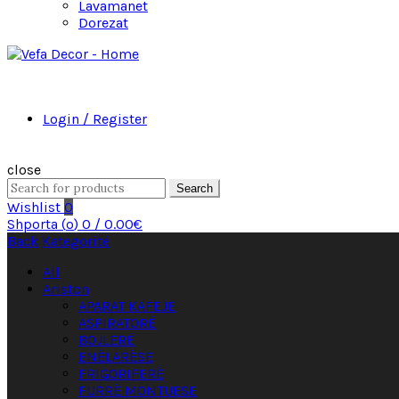
Lavamanet
Dorezat
Login / Register
close
Search
Wishlist
0
Shporta (
o
)
0
/
0.00
€
Back
Kategoritë
All
Ariston
APARAT KAFEJE
ASPIRATORË
BOJLERË
ENËLARËSE
FRIGORIFERË
FURRË MONTUESE