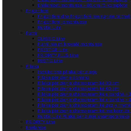
Enëlarëset montuese – 60 cm 15 komplete
Frigoriferë
Frigoriferë dhe frigoriferë me ngrirje të the
Frigoriferë jomontuese
Rustic Line
Furra
CLASSIC Line
Furrë me mikrovalë montuese
PRESTIGE Line
PRIORITY PLUS Line
RUSTIC Line
Pllaka
Indukcione pllaka për zierje
Pllaka për zierje domino
Pllaka për zierje xhamqeramikë 30 cm
Pllaka për zierje xhamqeramikë 60 cm
Pllaka për zierje xhamqeramikë e bardhë – 
Pllaka për zierje xhamqeramikë e bardhë – 
Pllaka për zierje xhamqeramikë gaz + rrymë
Pllaka për zierje xhamqeramikë me kornizë 
Rustic Line Pllaka për zierje xhamqeramikë
PRIORITY Line
Enëlarëse