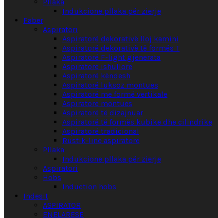
Pllaka
Indukcione pllaka për zierje
Faber
Aspiratori
Aspiratorë dekorativë lloj kamini
Aspiratorë dekorativë të formës T
Aspiratorë F-light gjenerata
Aspiratorë ishullorë
Aspiratorë këndesh
Aspiratorë luksoz montues
Aspiratorë me formë vertikale
Aspiratorë montues
Aspiratorë të dizajnuar
Aspiratorë të formës kubike dhe cilindrike
Aspiratorë tradicional
Rustik-line aspiratorë
Pllaka
Indukcione pllaka për zierje
Aspiratori
Hobs
Induction hobs
Indesit
ASPIRATOR
ENËLARËSE