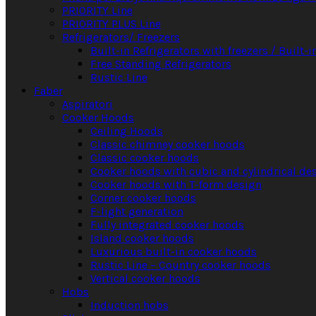
PRIORITY Line
PRIORITY PLUS Line
Refrigerators/ Freezers
Built-in Refrigerators with freezers / Built-i
Free Standing Refrigerators
Rustic Line
Faber
Aspiratori
Cooker Hoods
Ceiling Hoods
Classic chimney cooker hoods
Classic cooker hoods
Cooker hoods with cubic and cylindrical de
Cooker hoods with T-form design
Corner cooker hoods
F-light generation
Fully integrated cooker hoods
Island cooker hoods
Luxurious built-in cooker hoods
Rustic Line – Country cooker hoods
Vertical cooker hoods
Hobs
Induction hobs