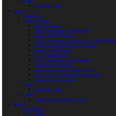
Hobs
Induction hobs
Faber
Aspiratori
Cooker Hoods
Ceiling Hoods
Classic chimney cooker hoods
Classic cooker hoods
Cooker hoods with cubic and cylindrical de
Cooker hoods with T-form design
Corner cooker hoods
F-light generation
Fully integrated cooker hoods
Island cooker hoods
Luxurious built-in cooker hoods
Rustic Line – Country cooker hoods
Vertical cooker hoods
Hobs
Induction hobs
Pllaka
Indukcione pllaka për zierje
Indesit
ASPIRATOR
ENËLARËSE