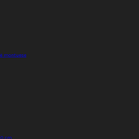
llë montuese
30 cm