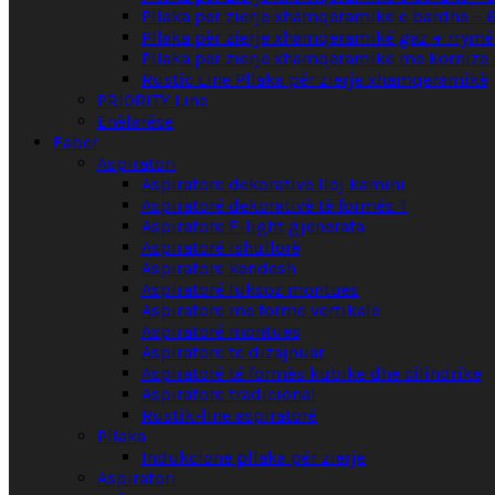
Pllaka për zierje xhamqeramikë e bardhë – 
Pllaka për zierje xhamqeramikë gaz + rrymë
Pllaka për zierje xhamqeramikë me kornizë 
Rustic Line Pllaka për zierje xhamqeramikë
PRIORITY Line
Enëlarëse
Faber
Aspiratori
Aspiratorë dekorativë lloj kamini
Aspiratorë dekorativë të formës T
Aspiratorë F-light gjenerata
Aspiratorë ishullorë
Aspiratorë këndesh
Aspiratorë luksoz montues
Aspiratorë me formë vertikale
Aspiratorë montues
Aspiratorë të dizajnuar
Aspiratorë të formës kubike dhe cilindrike
Aspiratorë tradicional
Rustik-line aspiratorë
Pllaka
Indukcione pllaka për zierje
Aspiratori