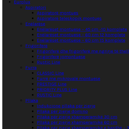
Eurolux
Aspiratori
Aspiratorë montues
Aspiratorë teleskopik montues
Enëlarëse
Enëlarëset montuese – 45 cm -10 komplete
Enëlarëset montuese – 60 cm 12 komplete
Enëlarëset montuese – 60 cm 15 komplete
Frigoriferë
Frigoriferë dhe frigoriferë me ngrirje të the
Frigoriferë jomontuese
Rustic Line
Furra
CLASSIC Line
Furrë me mikrovalë montuese
PRESTIGE Line
PRIORITY PLUS Line
RUSTIC Line
Pllaka
Indukcione pllaka për zierje
Pllaka për zierje domino
Pllaka për zierje xhamqeramikë 30 cm
Pllaka për zierje xhamqeramikë 60 cm
Pllaka për zierje xhamqeramikë e bardhë – 