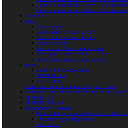
Built-in dishwashers – 60cm – 12 place sett
Built-in dishwashers – 60cm – 15 place sett
Enëlarëse
Hobs
Domino hobs
Glass-ceramic hobs – 30 cm
Glass-ceramic hobs – 60 cm
Induction hobs
Rustic line – Glass-ceramic hobs
White glass-ceramic hobs – 30 cm
White glass-ceramic hobs – 60 cm
Ovens
Built-in Microwave ovens
PRESTIGE Line
RUSTIC Line
Pllaka për zierje xhamqeramikë gaz + rrymë
Pllaka për zierje xhamqeramikë me kornizë nga i
PRIORITY Line
PRIORITY PLUS Line
Refrigerators/ Freezers
Built-in Refrigerators with freezers / Built-i
Free Standing Refrigerators
Rustic Line