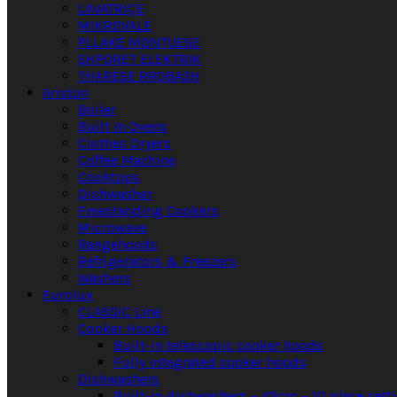
LAVATRIÇE
MIKROVALË
PLLAKË MONTUESE
SHPORET ELEKTRIK
THARËSE RROBASH
Ariston
Boiler
Built In Ovens
Clothes Dryers
Coffee Machine
Cooktops
Dishwasher
Freestanding Cookers
Microwave
Rangehoods
Refrigerators & Freezers
Washers
Eurolux
CLASSIC Line
Cooker Hoods
Built-in telescopic cooker hoods
Fully integrated cooker hoods
Dishwashers
Built-in dishwashers – 45cm – 10 place sett