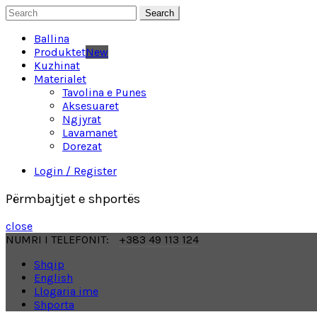
Search
Ballina
Produktet
New
Kuzhinat
Materialet
Tavolina e Punes
Aksesuaret
Ngjyrat
Lavamanet
Dorezat
Login / Register
Përmbajtjet e shportës
close
NUMRI I TELEFONIT:
+383 49 113 124
Shqip
English
Llogaria ime
Shporta