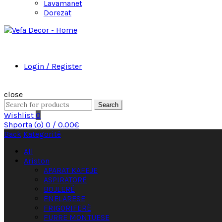
Lavamanet
Dorezat
Login / Register
close
Search
Wishlist
0
Shporta (
o
)
0
/
0.00
€
Back
Kategoritë
All
Ariston
APARAT KAFEJE
ASPIRATORË
BOJLERË
ENËLARËSE
FRIGORIFERË
FURRË MONTUESE