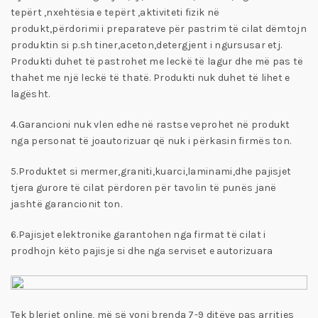
tepërt ,nxehtësia e tepërt ,aktiviteti fizik në
produkt,përdorimi i preparateve për pastrim të cilat dëmtojn
produktin si p.sh tiner,aceton,detergjent i ngursusar etj.
Produkti duhet të pastrohet me leckë të lagur dhe më pas të
thahet me një leckë të thatë. Produkti nuk duhet të lihet e
lagësht.
4.Garancioni nuk vlen edhe në rastse veprohet në produkt
nga personat të joautorizuar që nuk i përkasin firmës ton.
5.Produktet si mermer,graniti,kuarci,laminami,dhe pajisjet
tjera gurore të cilat përdoren për tavolin të punës janë
jashtë garancionit ton.
6.Pajisjet elektronike garantohen nga firmat të cilat i
prodhojn këto pajisje si dhe nga serviset e autorizuara
Tek blerjet online, më së voni brenda 7-9 ditëve pas arritjes