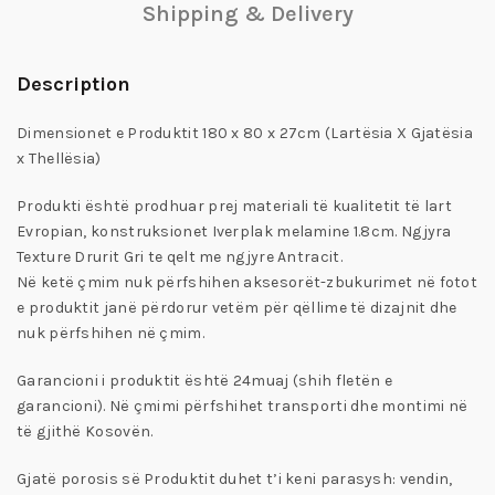
Shipping & Delivery
Description
Dimensionet e Produktit 180 x 80 x 27cm (Lartësia X Gjatësia
x Thellësia)
Produkti është prodhuar prej materiali të kualitetit të lart
Evropian, konstruksionet Iverplak melamine 1.8cm. Ngjyra
Texture Drurit Gri te qelt me ngjyre Antracit.
Në ketë çmim nuk përfshihen aksesorët-zbukurimet në fotot
e produktit janë përdorur vetëm për qëllime të dizajnit dhe
nuk përfshihen në çmim.
Garancioni i produktit është 24muaj (shih fletën e
garancioni). Në çmimi përfshihet transporti dhe montimi në
të gjithë Kosovën.
Gjatë porosis së Produktit duhet t’i keni parasysh: vendin,