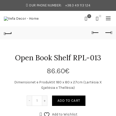
OUR PHONE NUMBER:
+383 49 113 124
0
0
Open Book Shelf RPL-013
86.60
€
Dimensionet e Produktit 180 x 80 x 27cm (Lartësia X
Gjatësia x Thellësia)
ADD TO CART
Add to Wishlist