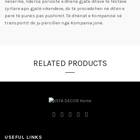
nesërme, ndërsa porositë e dhëna gjatë ditëve të festave
zyrtare apo gjatë vikendeve, do të procedohen në ditën e
parë të punës pas pushimit. Të dhënat e Kompanisë së
transportit do ju përcillen nga Kompania jonë.
RELATED PRODUCTS
USEFUL LINKS