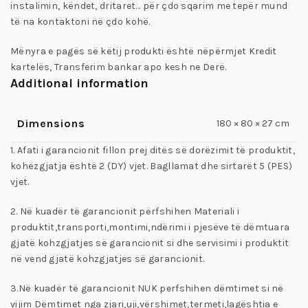
instalimin, këndet, dritaret… për çdo sqarim me tepër mund
të na kontaktoni në çdo kohë.
Mënyra e pagës së këtij produkti është nëpërmjet Kredit
kartelës, Transferim bankar apo kesh ne Derë.
Additional information
Dimensions
180 × 80 × 27 cm
1. Afati i garancionit fillon prej ditës së dorëzimit të produktit,
kohëzgjatja është 2 (DY) vjet. Bagllamat dhe sirtarët 5 (PES)
vjet.
2. Në kuadër të garancionit përfshihen Materiali i
produktit,transporti,montimi,ndërimi i pjesëve të dëmtuara
gjatë kohzgjatjes së garancionit si dhe servisimi i produktit
në vend gjatë kohzgjatjes së garancionit.
3.Në kuadër të garancionit NUK perfshihen dëmtimet si në
vijim Dëmtimet nga zjari,uji,vërshimet,termeti,lagështia e