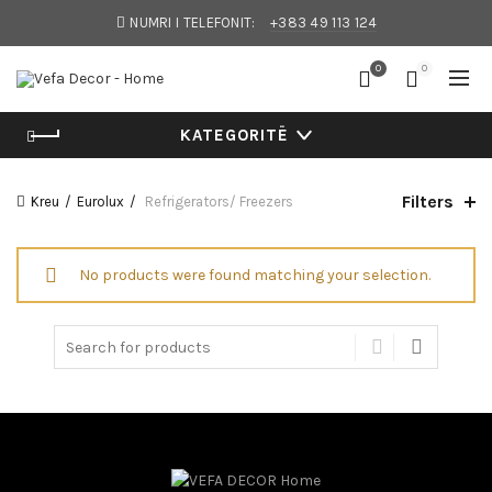
NUMRI I TELEFONIT:
+383 49 113 124
0
0
KATEGORITË
Filters
Kreu
Eurolux
Refrigerators/ Freezers
No products were found matching your selection.