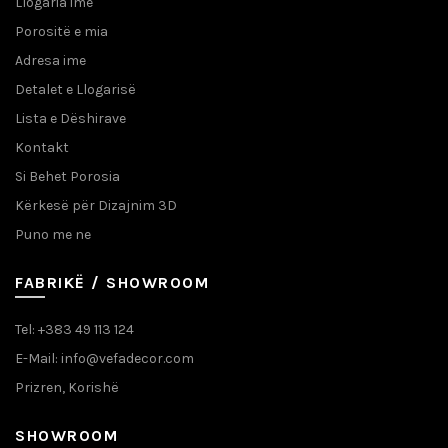
Llogaria ime
Porositë e mia
Adresa ime
Detalet e Llogarisë
Lista e Dëshirave
Kontakt
Si Behet Porosia
Kërkesë për Dizajnim 3D
Puno me ne
FABRIKË / SHOWROOM
Tel: +383 49 113 124
E-Mail: info@vefadecor.com
Prizren, Korishë
SHOWROOM