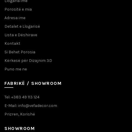
Llogaria ime
Porositë e mia
Adresa ime
Detalet e Llogarisë
Lista e Dëshirave
Kontakt
Si Behet Porosia
Kërkesë për Dizajnim 3D
Puno me ne
FABRIKË / SHOWROOM
Tel: +383 49 113 124
E-Mail: info@vefadecor.com
Prizren, Korishë
SHOWROOM