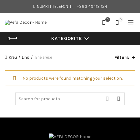
NUMRI I TELEFONIT:
+383 49 113 124
0
0
KATEGORITË
Filters
Kreu
Lino
Enëlarëse
No products were found matching your selection.