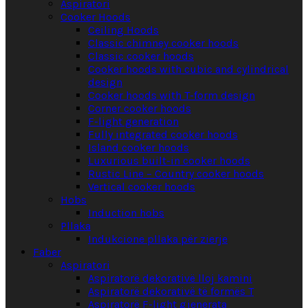
Aspiratori
Cooker Hoods
Ceiling Hoods
Classic chimney cooker hoods
Classic cooker hoods
Cooker hoods with cubic and cylindrical
design
Cooker hoods with T-form design
Corner cooker hoods
F-light generation
Fully integrated cooker hoods
Island cooker hoods
Luxurious built-in cooker hoods
Rustic Line – Country cooker hoods
Vertical cooker hoods
Hobs
Induction hobs
Pllaka
Indukcione pllaka për zierje
Faber
Aspiratori
Aspiratorë dekorativë lloj kamini
Aspiratorë dekorativë të formës T
Aspiratorë F-light gjenerata