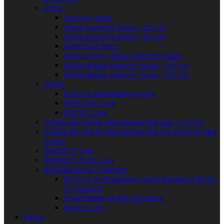
Hobs
Domino hobs
Glass-ceramic hobs – 30 cm
Glass-ceramic hobs – 60 cm
Induction hobs
Rustic line – Glass-ceramic hobs
White glass-ceramic hobs – 30 cm
White glass-ceramic hobs – 60 cm
Ovens
Built-in Microwave ovens
PRESTIGE Line
RUSTIC Line
Pllaka për zierje xhamqeramikë gaz + rrymë
Pllaka për zierje xhamqeramikë me kornizë nga
inoksi
PRIORITY Line
PRIORITY PLUS Line
Refrigerators/ Freezers
Built-in Refrigerators with freezers / Built-
in Freezers
Free Standing Refrigerators
Rustic Line
Faber