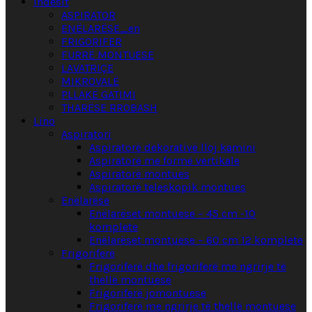
Indesit
ASPIRATOR
ENËLARËSE_en
FRIGORIFER
FURRË MONTUESE
LAVATRIÇE
MIKROVALË
PLLAKË GATIMI
THARËSE RROBASH
Lino
Aspiratori
Aspiratorë dekorativë lloj kamini
Aspiratorë me formë vertikale
Aspiratorë montues
Aspiratorë teleskopik montues
Enëlarëse
Enëlarëset montuese – 45 cm -10
komplete
Enëlarëset montuese – 60 cm 12 komplete
Frigoriferë
Frigoriferë dhe frigoriferë me ngrirje të
thellë montuese
Frigoriferë jomontuese
Frigoriferë me ngrirje të thellë montuese