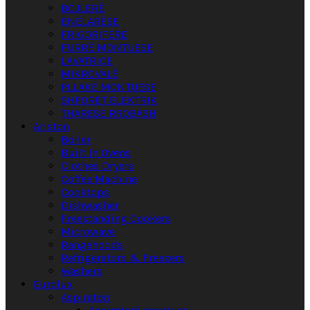
BOJLERË
ENËLARËSE
FRIGORIFERË
FURRË MONTUESE
LAVATRIÇE
MIKROVALË
PLLAKË MONTUESE
SHPORET ELEKTRIK
THARËSE RROBASH
Ariston
Boiler
Built In Ovens
Clothes Dryers
Coffee Machine
Cooktops
Dishwasher
Freestanding Cookers
Microwave
Rangehoods
Refrigerators & Freezers
Washers
Eurolux
Aspiratori