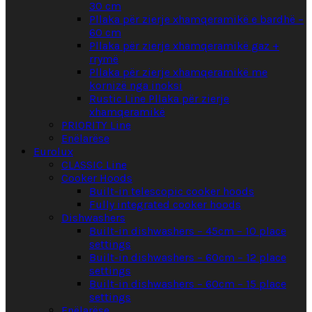
30 cm
Pllaka për zierje xhamqeramikë e bardhë –
60 cm
Pllaka për zierje xhamqeramikë gaz +
rrymë
Pllaka për zierje xhamqeramikë me
kornizë nga inoksi
Rustic Line Pllaka për zierje
xhamqeramikë
PRIORITY Line
Enëlarëse
Eurolux
CLASSIC Line
Cooker Hoods
Built-in telescopic cooker hoods
Fully integrated cooker hoods
Dishwashers
Built-in dishwashers – 45cm – 10 place
settings
Built-in dishwashers – 60cm – 12 place
settings
Built-in dishwashers – 60cm – 15 place
settings
Enëlarëse