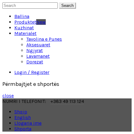
Search
Ballina
Produktet
New
Kuzhinat
Materialet
Tavolina e Punes
Aksesuaret
Ngjyrat
Lavamanet
Dorezat
Login / Register
Përmbajtjet e shportës
close
NUMRI I TELEFONIT:
+383 49 113 124
Shqip
English
Llogaria ime
Shporta