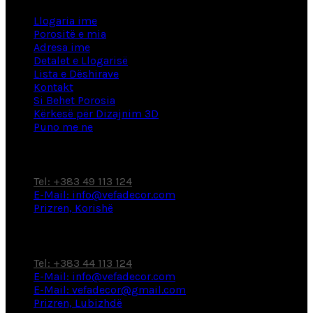
Llogaria ime
Porositë e mia
Adresa ime
Detalet e Llogarisë
Lista e Dëshirave
Kontakt
Si Behet Porosia
Kërkesë për Dizajnim 3D
Puno me ne
Fabrikë / Showroom
Tel: +383 49 113 124
E-Mail: info@vefadecor.com
Prizren, Korishë
Showroom
Tel: +383 44 113 124
E-Mail: info@vefadecor.com
E-Mail: vefadecor@gmail.com
Prizren, Lubizhdë