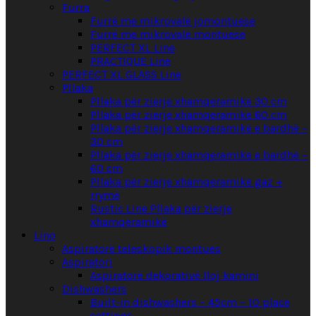
Furra
Furrë me mikrovalë jomontuese
Furrë me mikrovalë montuese
PERFECT XL Line
PRACTIQUE Line
PERFECT XL GLASS Line
Pllaka
Pllaka për zierje xhamqeramikë 30 cm
Pllaka për zierje xhamqeramikë 60 cm
Pllaka për zierje xhamqeramikë e bardhë –
30 cm
Pllaka për zierje xhamqeramikë e bardhë –
60 cm
Pllaka për zierje xhamqeramikë gaz +
rrymë
Rustic Line Pllaka për zierje
xhamqeramikë
Lino
Aspiratorë teleskopik montues
Aspiratori
Aspiratorë dekorativë lloj kamini
Dishwashers
Built-in dishwashers – 45cm – 10 place
settings