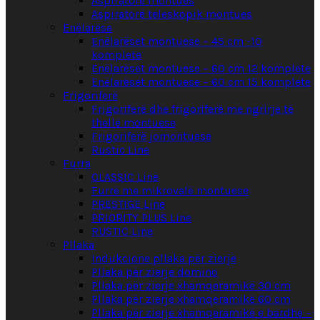
Aspiratorë montues
Aspiratorë teleskopik montues
Enëlarëse
Enëlarëset montuese – 45 cm -10
komplete
Enëlarëset montuese – 60 cm 12 komplete
Enëlarëset montuese – 60 cm 15 komplete
Frigoriferë
Frigoriferë dhe frigoriferë me ngrirje të
thellë montuese
Frigoriferë jomontuese
Rustic Line
Furra
CLASSIC Line
Furrë me mikrovalë montuese
PRESTIGE Line
PRIORITY PLUS Line
RUSTIC Line
Pllaka
Indukcione pllaka për zierje
Pllaka për zierje domino
Pllaka për zierje xhamqeramikë 30 cm
Pllaka për zierje xhamqeramikë 60 cm
Pllaka për zierje xhamqeramikë e bardhë –