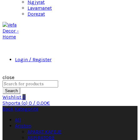
Ngjyrat
Lavamanet
Dorezat
Login / Register
close
Search
Wishlist
0
Shporta (
o
)
0
/
0.00
€
Back
Kategoritë
All
Ariston
APARAT KAFEJE
ASPIRATORË