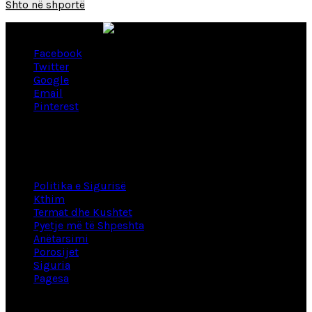
Shto në shportë
Facebook
Twitter
Google
Email
Pinterest
Lidhje të dobishme
Politika e Sigurisë
Kthim
Termat dhe Kushtet
Pyetje më të Shpeshta
Anëtarsimi
Porosijet
Siguria
Pagesa
Informacion