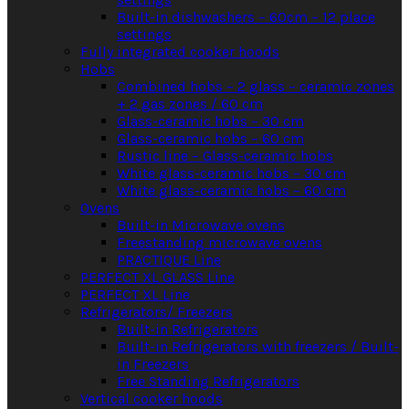
Built-in dishwashers – 60cm – 12 place
settings
Fully integrated cooker hoods
Hobs
Combined hobs – 2 glass – ceramic zones
+ 2 gas zones / 60 cm
Glass-ceramic hobs – 30 cm
Glass-ceramic hobs – 60 cm
Rustic line – Glass-ceramic hobs
White glass-ceramic hobs – 30 cm
White glass-ceramic hobs – 60 cm
Ovens
Built-in Microwave ovens
Freestanding microwave ovens
PRACTIQUE Line
PERFECT XL GLASS Line
PERFECT XL Line
Refrigerators/ Freezers
Built-in Refrigerators
Built-in Refrigerators with freezers / Built-
in Freezers
Free Standing Refrigerators
Vertical cooker hoods