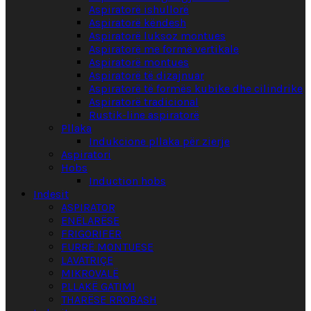
Aspiratorë ishullorë
Aspiratorë këndesh
Aspiratorë luksoz montues
Aspiratorë me formë vertikale
Aspiratorë montues
Aspiratorë të dizajnuar
Aspiratorë të formës kubike dhe cilindrike
Aspiratorë tradicional
Rustik-line aspiratorë
Pllaka
Indukcione pllaka për zierje
Aspiratori
Hobs
Induction hobs
Indesit
ASPIRATOR
ENËLARËSE
FRIGORIFER
FURRË MONTUESE
LAVATRIÇE
MIKROVALË
PLLAKË GATIMI
THARËSE RROBASH