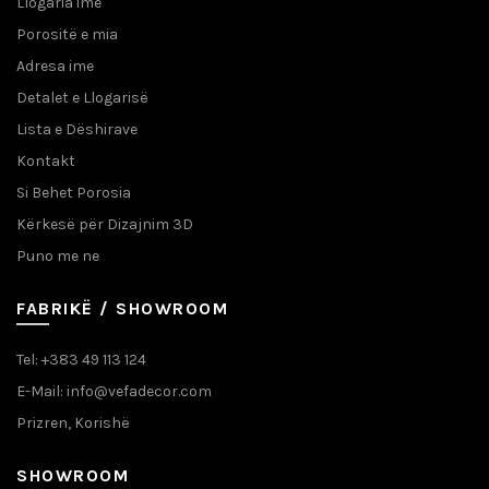
Llogaria ime
Porositë e mia
Adresa ime
Detalet e Llogarisë
Lista e Dëshirave
Kontakt
Si Behet Porosia
Kërkesë për Dizajnim 3D
Puno me ne
FABRIKË / SHOWROOM
Tel: +383 49 113 124
E-Mail: info@vefadecor.com
Prizren, Korishë
SHOWROOM