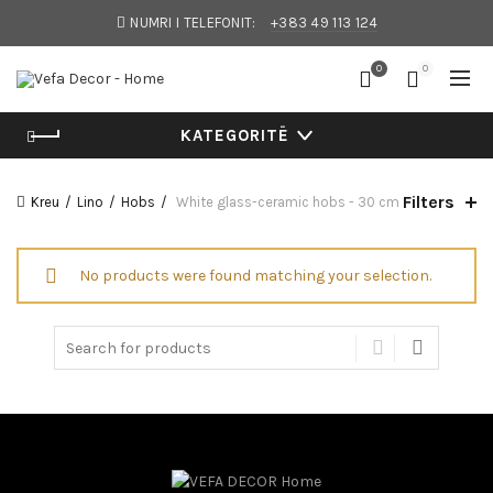
NUMRI I TELEFONIT:
+383 49 113 124
0
0
KATEGORITË
Filters
Kreu
Lino
Hobs
White glass-ceramic hobs - 30 cm
No products were found matching your selection.