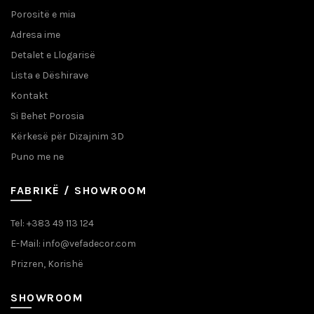
Porositë e mia
Adresa ime
Detalet e Llogarisë
Lista e Dëshirave
Kontakt
Si Behet Porosia
Kërkesë për Dizajnim 3D
Puno me ne
FABRIKË / SHOWROOM
Tel: +383 49 113 124
E-Mail: info@vefadecor.com
Prizren, Korishë
SHOWROOM