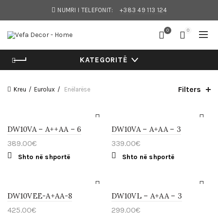
NUMRI I TELEFONIT:
+383 49 113 124
0
0
KATEGORITË
Filters
Kreu
Eurolux
Enëlarëse
DW10VA – A++AA – 6
DW10VA – A+AA – 3
389.00
€
339.00
€
Shto në shportë
Shto në shportë
DW10VEE-A+AA-8
DW10VL – A+AA – 3
425.00
€
299.00
€