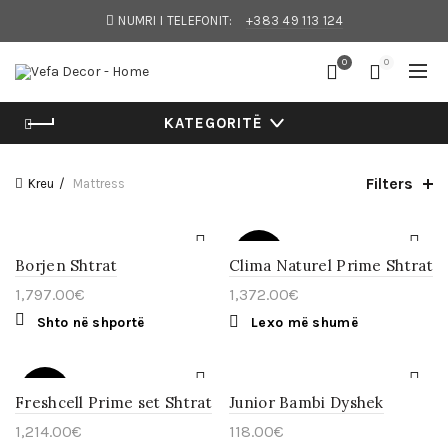
NUMRI I TELEFONIT:
+383 49 113 124
0
0
KATEGORITË
Filters
Kreu
Mattress
E
SHITUR
Borjen Shtrat
Clima Naturel Prime Shtrat
1,797.00
€
1,372.00
€
Shto në shportë
Lexo më shumë
E
SHITUR
Freshcell Prime set Shtrat
Junior Bambi Dyshek
1,214.00
€
118.00
€