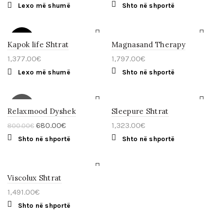
Lexo më shumë
Shto në shportë
E
SHITUR
Kapok life Shtrat
Magnasand Therapy
1,377.00
€
1,797.00
€
Lexo më shumë
Shto në shportë
ZBRITJE
Relaxmood Dyshek
Sleepure Shtrat
Original
Current
680.00
€
1,323.00
€
800.00
€
price
price
Shto në shportë
Shto në shportë
was:
is:
800.00€.
680.00€.
Viscolux Shtrat
1,491.00
€
Shto në shportë