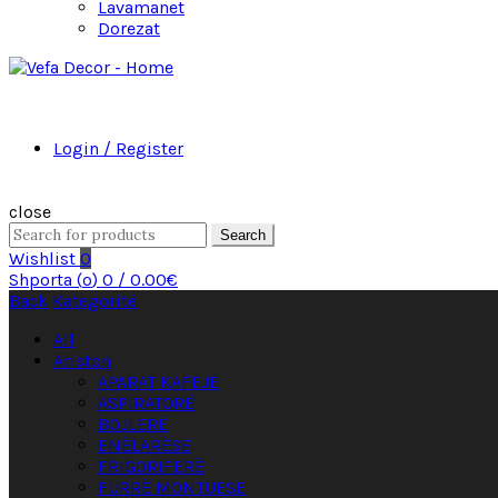
Lavamanet
Dorezat
Login / Register
close
Search
Wishlist
0
Shporta (
o
)
0
/
0.00
€
Back
Kategoritë
All
Ariston
APARAT KAFEJE
ASPIRATORË
BOJLERË
ENËLARËSE
FRIGORIFERË
FURRË MONTUESE