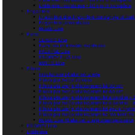
Enëlarëset montuese – 60 cm 15 komplete
Frigoriferë
Frigoriferë dhe frigoriferë me ngrirje të the
Frigoriferë jomontuese
Rustic Line
Furra
CLASSIC Line
Furrë me mikrovalë montuese
PRESTIGE Line
PRIORITY PLUS Line
RUSTIC Line
Pllaka
Indukcione pllaka për zierje
Pllaka për zierje domino
Pllaka për zierje xhamqeramikë 30 cm
Pllaka për zierje xhamqeramikë 60 cm
Pllaka për zierje xhamqeramikë e bardhë – 
Pllaka për zierje xhamqeramikë e bardhë – 
Pllaka për zierje xhamqeramikë gaz + rrymë
Pllaka për zierje xhamqeramikë me kornizë 
Rustic Line Pllaka për zierje xhamqeramikë
PRIORITY Line
Enëlarëse