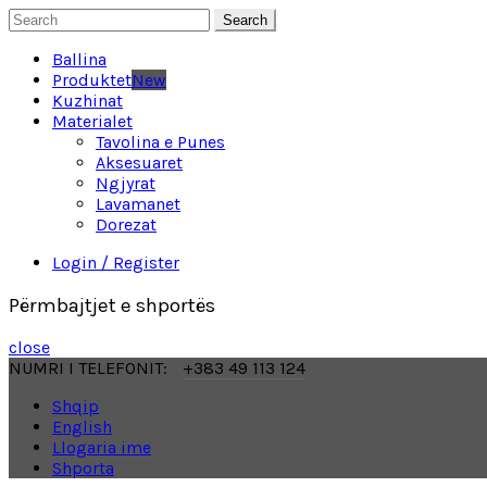
Search
Ballina
Produktet
New
Kuzhinat
Materialet
Tavolina e Punes
Aksesuaret
Ngjyrat
Lavamanet
Dorezat
Login / Register
Përmbajtjet e shportës
close
NUMRI I TELEFONIT:
+383 49 113 124
Shqip
English
Llogaria ime
Shporta