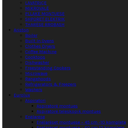
LAVATRIÇE
MIKROVALË
PLLAKË MONTUESE
SHPORET ELEKTRIK
THARËSE RROBASH
Ariston
Boiler
Built In Ovens
Clothes Dryers
Coffee Machine
Cooktops
Dishwasher
Freestanding Cookers
Microwave
Rangehoods
Refrigerators & Freezers
Washers
Eurolux
Aspiratori
Aspiratorë montues
Aspiratorë teleskopik montues
Enëlarëse
Enëlarëset montuese – 45 cm -10 komplete
Enëlarëset montuese – 60 cm 12 komplete