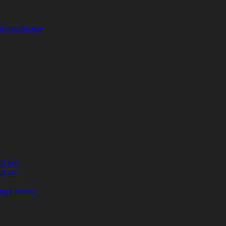
llë montuese
30 cm
60 cm
nga inoksi