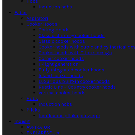
Hobs
Induction hobs
Faber
Aspiratori
Cooker Hoods
Ceiling Hoods
Classic chimney cooker hoods
Classic cooker hoods
Cooker hoods with cubic and cylindrical de
Cooker hoods with T-form design
Corner cooker hoods
F-light generation
Fully integrated cooker hoods
Island cooker hoods
Luxurious built-in cooker hoods
Rustic Line – Country cooker hoods
Vertical cooker hoods
Hobs
Induction hobs
Pllaka
Indukcione pllaka për zierje
Indesit
ASPIRATOR
ENËLARËSE_en