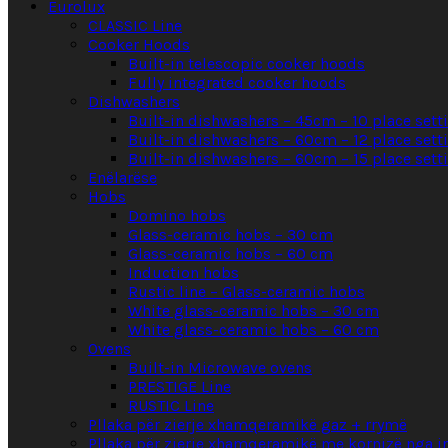
Eurolux
CLASSIC Line
Cooker Hoods
Built-in telescopic cooker hoods
Fully integrated cooker hoods
Dishwashers
Built-in dishwashers – 45cm – 10 place sett
Built-in dishwashers – 60cm – 12 place sett
Built-in dishwashers – 60cm – 15 place sett
Enëlarëse
Hobs
Domino hobs
Glass-ceramic hobs – 30 cm
Glass-ceramic hobs – 60 cm
Induction hobs
Rustic line – Glass-ceramic hobs
White glass-ceramic hobs – 30 cm
White glass-ceramic hobs – 60 cm
Ovens
Built-in Microwave ovens
PRESTIGE Line
RUSTIC Line
Pllaka për zierje xhamqeramikë gaz + rrymë
Pllaka për zierje xhamqeramikë me kornizë nga i