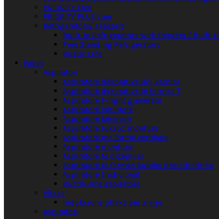
PRIORITY Line
PRIORITY PLUS Line
Refrigerators/ Freezers
Built-in Refrigerators with freezers / Built-i
Free Standing Refrigerators
Rustic Line
Faber
Aspiratori
Aspiratorë dekorativë lloj kamini
Aspiratorë dekorativë të formës T
Aspiratorë F-light gjenerata
Aspiratorë ishullorë
Aspiratorë këndesh
Aspiratorë luksoz montues
Aspiratorë me formë vertikale
Aspiratorë montues
Aspiratorë të dizajnuar
Aspiratorë të formës kubike dhe cilindrike
Aspiratorë tradicional
Rustik-line aspiratorë
Pllaka
Indukcione pllaka për zierje
Aspiratori