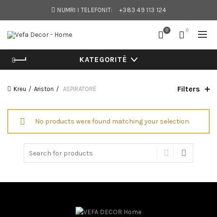
NUMRI I TELEFONIT:
+383 49 113 124
0
0
KATEGORITË
Filters
Kreu
Ariston
ASPIRATORË
No products were found matching your selection.