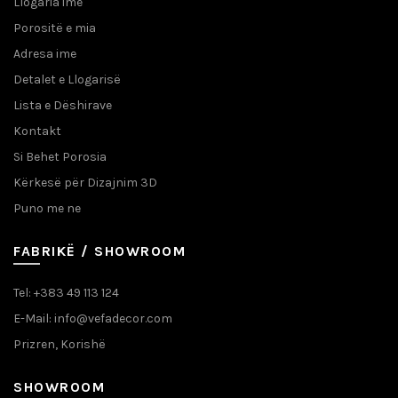
Llogaria ime
Porositë e mia
Adresa ime
Detalet e Llogarisë
Lista e Dëshirave
Kontakt
Si Behet Porosia
Kërkesë për Dizajnim 3D
Puno me ne
FABRIKË / SHOWROOM
Tel: +383 49 113 124
E-Mail: info@vefadecor.com
Prizren, Korishë
SHOWROOM