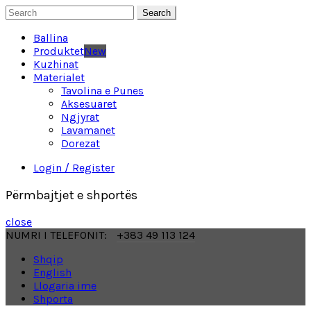
Search
Ballina
Produktet
New
Kuzhinat
Materialet
Tavolina e Punes
Aksesuaret
Ngjyrat
Lavamanet
Dorezat
Login / Register
Përmbajtjet e shportës
close
NUMRI I TELEFONIT:
+383 49 113 124
Shqip
English
Llogaria ime
Shporta