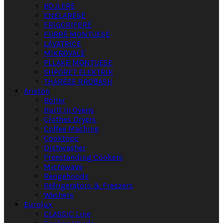
BOJLERË
ENËLARËSE
FRIGORIFERË
FURRË MONTUESE
LAVATRIÇE
MIKROVALË
PLLAKË MONTUESE
SHPORET ELEKTRIK
THARËSE RROBASH
Ariston
Boiler
Built In Ovens
Clothes Dryers
Coffee Machine
Cooktops
Dishwasher
Freestanding Cookers
Microwave
Rangehoods
Refrigerators & Freezers
Washers
Eurolux
CLASSIC Line