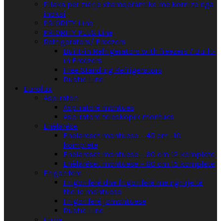
Pllaka për zierje xhamqeramikë me kornizë nga
inoksi
PRIORITY Line
PRIORITY PLUS Line
Refrigerators/ Freezers
Built-in Refrigerators with freezers / Built-
in Freezers
Free Standing Refrigerators
Rustic Line
Eurolux
Aspiratori
Aspiratorë montues
Aspiratorë teleskopik montues
Enëlarëse
Enëlarëset montuese – 45 cm -10
komplete
Enëlarëset montuese – 60 cm 12 komplete
Enëlarëset montuese – 60 cm 15 komplete
Frigoriferë
Frigoriferë dhe frigoriferë me ngrirje të
thellë montuese
Frigoriferë jomontuese
Rustic Line
Furra