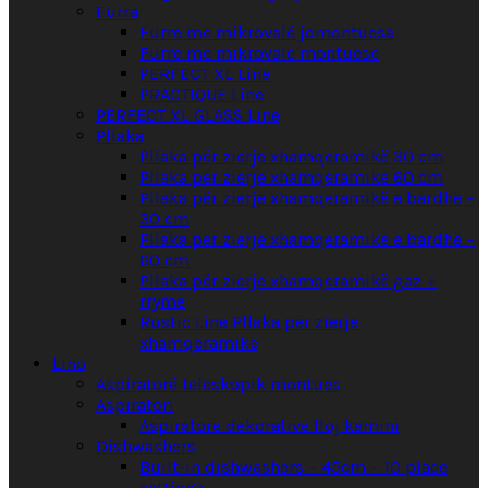
Furra
Furrë me mikrovalë jomontuese
Furrë me mikrovalë montuese
PERFECT XL Line
PRACTIQUE Line
PERFECT XL GLASS Line
Pllaka
Pllaka për zierje xhamqeramikë 30 cm
Pllaka për zierje xhamqeramikë 60 cm
Pllaka për zierje xhamqeramikë e bardhë –
30 cm
Pllaka për zierje xhamqeramikë e bardhë –
60 cm
Pllaka për zierje xhamqeramikë gaz +
rrymë
Rustic Line Pllaka për zierje
xhamqeramikë
Lino
Aspiratorë teleskopik montues
Aspiratori
Aspiratorë dekorativë lloj kamini
Dishwashers
Built-in dishwashers – 45cm – 10 place
settings