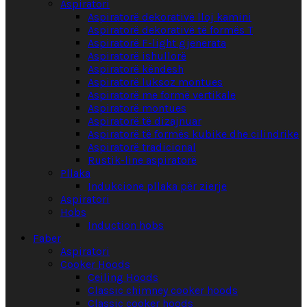
Aspiratori
Aspiratorë dekorativë lloj kamini
Aspiratorë dekorativë të formës T
Aspiratorë F-light gjenerata
Aspiratorë ishullorë
Aspiratorë këndesh
Aspiratorë luksoz montues
Aspiratorë me formë vertikale
Aspiratorë montues
Aspiratorë të dizajnuar
Aspiratorë të formës kubike dhe cilindrike
Aspiratorë tradicional
Rustik-line aspiratorë
Pllaka
Indukcione pllaka për zierje
Aspiratori
Hobs
Induction hobs
Faber
Aspiratori
Cooker Hoods
Ceiling Hoods
Classic chimney cooker hoods
Classic cooker hoods