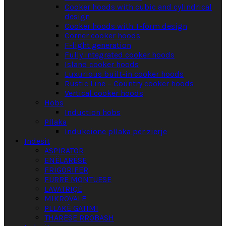
Cooker hoods with cubic and cylindrical
design
Cooker hoods with T-form design
Corner cooker hoods
F-light generation
Fully integrated cooker hoods
Island cooker hoods
Luxurious built-in cooker hoods
Rustic Line – Country cooker hoods
Vertical cooker hoods
Hobs
Induction hobs
Pllaka
Indukcione pllaka për zierje
Indesit
ASPIRATOR
ENËLARËSE
FRIGORIFER
FURRË MONTUESE
LAVATRIÇE
MIKROVALË
PLLAKË GATIMI
THARËSE RROBASH