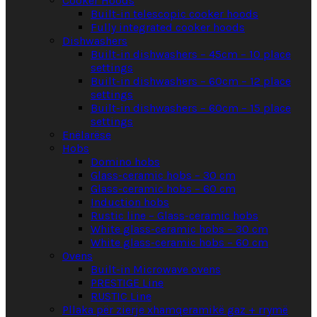
Cooker Hoods
Built-in telescopic cooker hoods
Fully integrated cooker hoods
Dishwashers
Built-in dishwashers – 45cm – 10 place
settings
Built-in dishwashers – 60cm – 12 place
settings
Built-in dishwashers – 60cm – 15 place
settings
Enëlarëse
Hobs
Domino hobs
Glass-ceramic hobs – 30 cm
Glass-ceramic hobs – 60 cm
Induction hobs
Rustic line – Glass-ceramic hobs
White glass-ceramic hobs – 30 cm
White glass-ceramic hobs – 60 cm
Ovens
Built-in Microwave ovens
PRESTIGE Line
RUSTIC Line
Pllaka për zierje xhamqeramikë gaz + rrymë