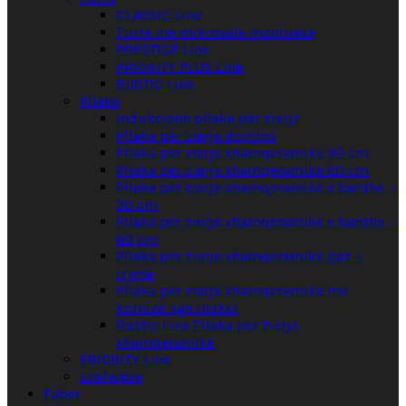
CLASSIC Line
Furrë me mikrovalë montuese
PRESTIGE Line
PRIORITY PLUS Line
RUSTIC Line
Pllaka
Indukcione pllaka për zierje
Pllaka për zierje domino
Pllaka për zierje xhamqeramikë 30 cm
Pllaka për zierje xhamqeramikë 60 cm
Pllaka për zierje xhamqeramikë e bardhë –
30 cm
Pllaka për zierje xhamqeramikë e bardhë –
60 cm
Pllaka për zierje xhamqeramikë gaz +
rrymë
Pllaka për zierje xhamqeramikë me
kornizë nga inoksi
Rustic Line Pllaka për zierje
xhamqeramikë
PRIORITY Line
Enëlarëse
Faber