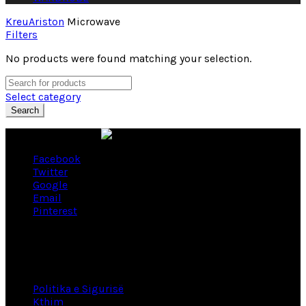
Kreu
Ariston
Microwave
Filters
No products were found matching your selection.
Select category
Search
Facebook
Twitter
Google
Email
Pinterest
Lidhje të dobishme
Politika e Sigurisë
Kthim