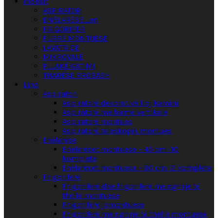
Indesit
ASPIRATOR
ENËLARËSE_en
FRIGORIFER
FURRË MONTUESE
LAVATRIÇE
MIKROVALË
PLLAKË GATIMI
THARËSE RROBASH
Lino
Aspiratori
Aspiratorë dekorativë lloj kamini
Aspiratorë me formë vertikale
Aspiratorë montues
Aspiratorë teleskopik montues
Enëlarëse
Enëlarëset montuese – 45 cm -10
komplete
Enëlarëset montuese – 60 cm 12 komplete
Frigoriferë
Frigoriferë dhe frigoriferë me ngrirje të
thellë montuese
Frigoriferë jomontuese
Frigoriferë me ngrirje të thellë montuese