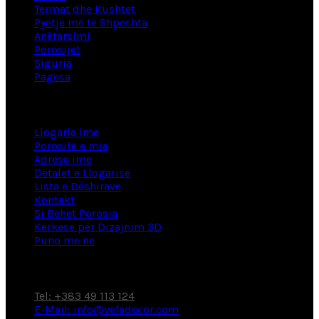
Termat dhe Kushtet
Pyetje më të Shpeshta
Anëtarsimi
Porosijet
Siguria
Pagesa
Informacion
Llogaria ime
Porositë e mia
Adresa ime
Detalet e Llogarisë
Lista e Dëshirave
Kontakt
Si Behet Porosia
Kërkesë për Dizajnim 3D
Puno me ne
Fabrikë / Showroom
Tel: +383 49 113 124
E-Mail: info@vefadecor.com