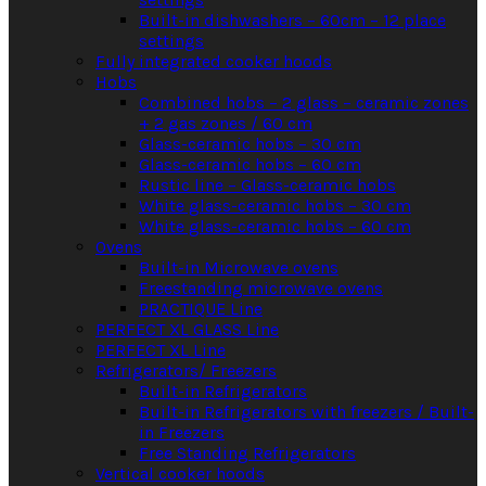
Built-in dishwashers – 60cm – 12 place
settings
Fully integrated cooker hoods
Hobs
Combined hobs – 2 glass – ceramic zones
+ 2 gas zones / 60 cm
Glass-ceramic hobs – 30 cm
Glass-ceramic hobs – 60 cm
Rustic line – Glass-ceramic hobs
White glass-ceramic hobs – 30 cm
White glass-ceramic hobs – 60 cm
Ovens
Built-in Microwave ovens
Freestanding microwave ovens
PRACTIQUE Line
PERFECT XL GLASS Line
PERFECT XL Line
Refrigerators/ Freezers
Built-in Refrigerators
Built-in Refrigerators with freezers / Built-
in Freezers
Free Standing Refrigerators
Vertical cooker hoods