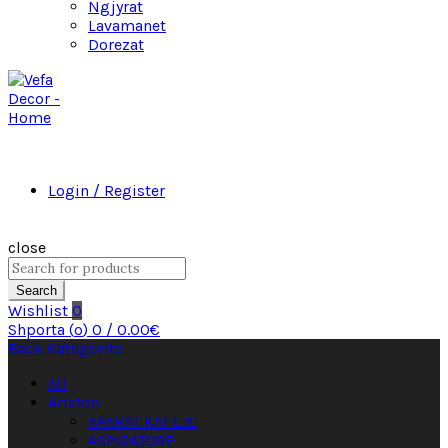
Ngjyrat
Lavamanet
Dorezat
Login / Register
close
Search
Wishlist
0
Shporta (
o
)
0
/
0.00
€
Back
Kategoritë
All
Ariston
APARAT KAFEJE
ASPIRATORË