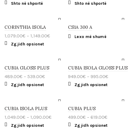
be
be
Shto në shportë
Shto në shportë
chosen
chosen
on
on
the
the
product
product
page
page
CORINTHIA ISOLA
CS1A 300 A
Price
1,079.00
€
–
1,149.00
€
Lexo më shumë
range:
This
Zgjidh opsionet
1,079.00€
product
through
has
multiple
1,149.00€
variants.
The
CUBIA GLOSS PLUS
CUBIA ISOLA GLOSS PLUS
options
Price
Price
489.00
€
–
539.00
€
949.00
€
–
995.00
€
may
be
range:
range:
This
This
Zgjidh opsionet
Zgjidh opsionet
chosen
489.00€
949.00€
product
product
on
through
through
has
has
the
multiple
539.00€
multiple
995.00€
product
variants.
variants.
page
The
The
CUBIA ISOLA PLUS
CUBIA PLUS
options
options
Price
Price
1,049.00
€
–
1,090.00
€
499.00
€
–
619.00
€
may
may
be
range:
range:
be
This
This
Zgjidh opsionet
Zgjidh opsionet
chosen
chosen
1,049.00€
499.00€
product
product
on
on