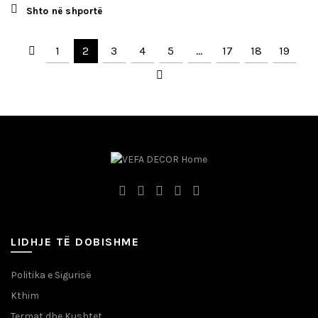
Shto në shportë
1
2
3
4
5
…
17
18
19
LIDHJE TË DOBISHME
Politika e Sigurisë
Kthim
Termat dhe Kushtet