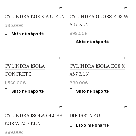
through
through
has
has
the
the
multiple
1,090.00€
619.00€
multiple
product
product
variants.
variants.
page
page
The
The
CYLINDRA EG8 X A37 ELN
CYLINDRA GLOSS EG8 W
options
options
A37 ELN
585.00
€
may
may
be
be
699.00
€
Shto në shportë
chosen
chosen
on
on
Shto në shportë
the
the
product
product
page
page
CYLINDRA ISOLA
CYLINDRA ISOLA EG8 X
CONCRETE
A37 ELN
1,569.00
€
839.00
€
Shto në shportë
Shto në shportë
CYLINDRA ISOLA GLOSS
DIF 16B1 A EU
EG8 W A37 ELN
Lexo më shumë
869.00
€