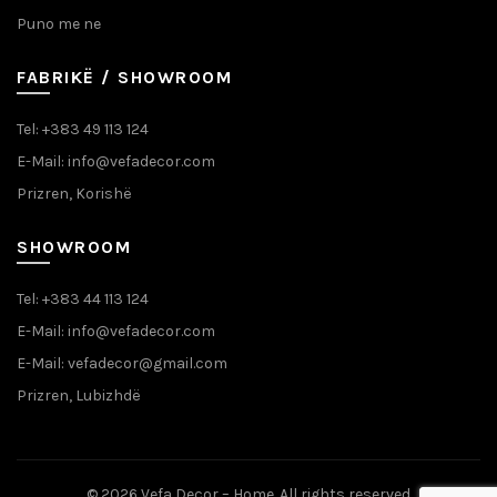
Puno me ne
FABRIKË / SHOWROOM
Tel: +383 49 113 124
E-Mail: info@vefadecor.com
Prizren, Korishë
SHOWROOM
Tel: +383 44 113 124
E-Mail: info@vefadecor.com
E-Mail: vefadecor@gmail.com
Prizren, Lubizhdë
© 2026
Vefa Decor – Home
. All rights reserved