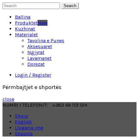
Search
Ballina
Produktet
New
Kuzhinat
Materialet
Tavolina e Punes
Aksesuaret
Ngjyrat
Lavamanet
Dorezat
Login / Register
Përmbajtjet e shportës
close
NUMRI I TELEFONIT:
+383 49 113 124
Shqip
English
Llogaria ime
Shporta