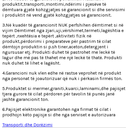
produktit,transporti,montimi,ndërimi i pjesëve të
dëmtuara gjatë kohzgjatjes së garancionit si dhe servisimi
i produktit në vend gjatë kohzgjatjes së garancionit.
3.Në kuadër të garancionit NUK perfshihen dëmtimet si në
vijim Dëmtimet nga zjari,uji,vërshimet,termeti,lagështia e
tepërt ,nxehtësia e tepërt ,aktiviteti fizik në
produkt,përdorimi i preparateve për pastrim të cilat
dëmtojn produktin si p.sh tiner,aceton,detergjent i
ngursusar etj. Produkti duhet të pastrohet me leckë të
lagur dhe më pas të thahet me një leckë të thatë. Produkti
nuk duhet të lihet e lagësht.
4.Garancioni nuk vlen edhe në rastse veprohet në produkt
nga personat të joautorizuar që nuk i përkasin firmës ton.
5.Produktet si mermer,graniti,kuarci,laminami,dhe pajisjet
tjera gurore të cilat përdoren për tavolin të punës janë
jashtë garancionit ton.
6.Pajisjet elektronike garantohen nga firmat të cilat i
prodhojn këto pajisje si dhe nga serviset e autorizuara
Transporti dhe Dorëzimi