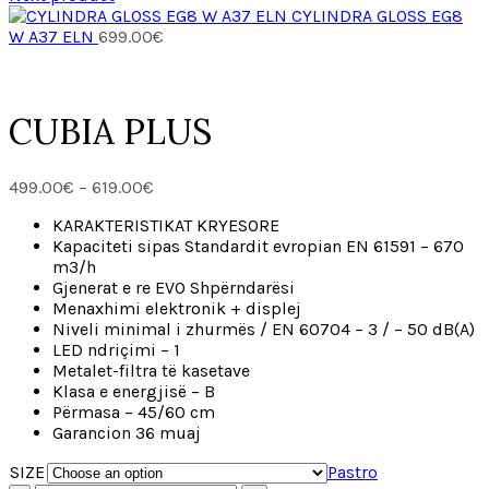
4
CYLINDRA GLOSS EG8
t
W A37 ELN
699.00
€
5
CUBIA PLUS
Price
499.00
€
–
619.00
€
range:
KARAKTERISTIKAT KRYESORE
499.00€
Kapaciteti sipas Standardit evropian EN 61591 – 670
through
m3/h
619.00€
Gjenerat e re EVO Shpërndarësi
Menaxhimi elektronik + displej
Niveli minimal i zhurmës / EN 60704 – 3 / – 50 dB(A)
LED ndriçimi – 1
Metalet-filtra të kasetave
Klasa e energjisë – B
Përmasa – 45/60 cm
Garancion 36 muaj
SIZE
Pastro