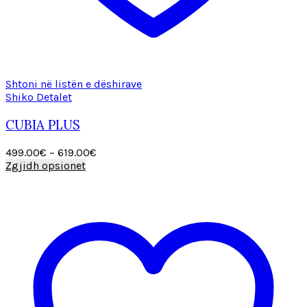
Shtoni në listën e dëshirave
Shiko Detalet
CUBIA PLUS
Price
499.00
€
–
619.00
€
This
range:
Zgjidh opsionet
product
499.00€
has
through
multiple
619.00€
variants.
The
options
may
be
chosen
on