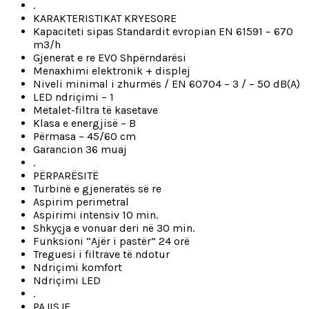
.
KARAKTERISTIKAT KRYESORE
Kapaciteti sipas Standardit evropian EN 61591 – 670
m3/h
Gjenerat e re EVO Shpërndarësi
Menaxhimi elektronik + displej
Niveli minimal i zhurmës / EN 60704 – 3 / – 50 dB(A)
LED ndriçimi – 1
Metalet-filtra të kasetave
Klasa e energjisë – B
Përmasa – 45/60 cm
Garancion 36 muaj
.
PËRPARËSITË
Turbinë e gjeneratës së re
Aspirim perimetral
Aspirimi intensiv 10 min.
Shkyçja e vonuar deri në 30 min.
Funksioni “Ajër i pastër” 24 orë
Treguesi i filtrave të ndotur
Ndriçimi komfort
Ndriçimi LED
.
PAJISJE