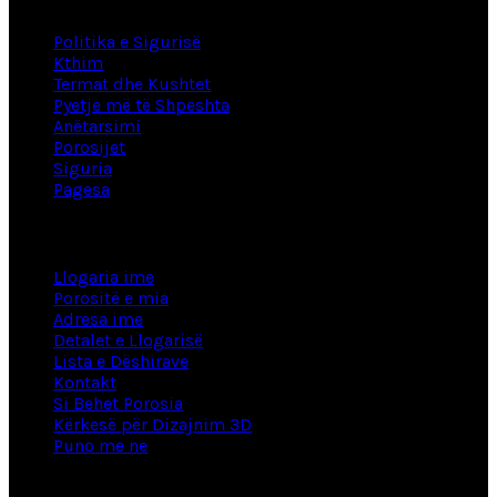
product
page
Politika e Sigurisë
Kthim
Termat dhe Kushtet
Pyetje më të Shpeshta
Anëtarsimi
Porosijet
Siguria
Pagesa
Informacion
Llogaria ime
Porositë e mia
Adresa ime
Detalet e Llogarisë
Lista e Dëshirave
Kontakt
Si Behet Porosia
Kërkesë për Dizajnim 3D
Puno me ne
Fabrikë / Showroom