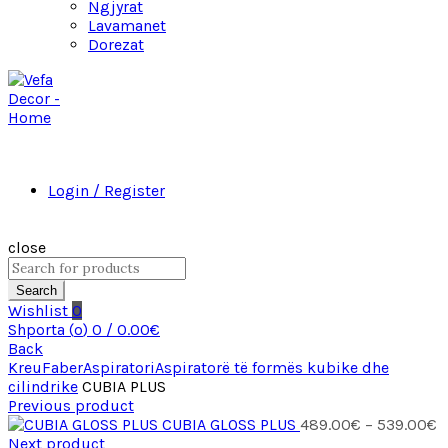
Ngjyrat
Lavamanet
Dorezat
Login / Register
close
Search
Wishlist
0
Shporta (
o
)
0
/
0.00
€
Back
Kreu
Faber
Aspiratori
Aspiratorë të formës kubike dhe
cilindrike
CUBIA PLUS
Previous product
P
CUBIA GLOSS PLUS
489.00
€
–
539.00
€
r
Next product