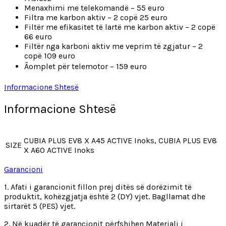
Menaxhimi me telekomandë – 55 euro
Filtra me karbon aktiv – 2 copë 25 euro
Filtër me efikasitet të lartë me karbon aktiv – 2 copë
66 euro
Filtër nga karboni aktiv me veprim të zgjatur – 2
copë 109 euro
Ãomplet për telemotor – 159 euro
Informacione Shtesë
Informacione Shtesë
CUBIA PLUS EV8 X A45 ACTIVE Inoks, CUBIA PLUS EV8
SIZE
X A60 ACTIVE Inoks
Garancioni
1. Afati i garancionit fillon prej ditës së dorëzimit të
produktit, kohëzgjatja është 2 (DY) vjet. Bagllamat dhe
sirtarët 5 (PES) vjet.
2. Në kuadër të garancionit përfshihen Materiali i