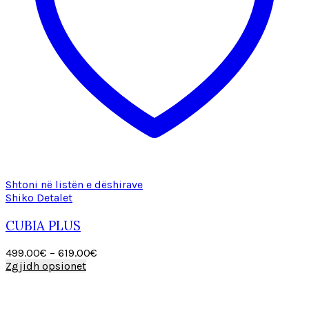
the
product
page
Shtoni në listën e dëshirave
Shiko Detalet
CUBIA PLUS
Price
499.00
€
–
619.00
€
This
range:
Zgjidh opsionet
product
499.00€
has
through
multiple
619.00€