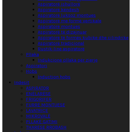
Aspiratorë ishullorë
Aspiratorë këndesh
Aspiratorë luksoz montues
Aspiratorë me formë vertikale
Aspiratorë montues
Aspiratorë të dizajnuar
Aspiratorë të formës kubike dhe cilindrike
Aspiratorë tradicional
Rustik-line aspiratorë
Pllaka
Indukcione pllaka për zierje
Aspiratori
Hobs
Induction hobs
Indesit
ASPIRATOR
ENËLARËSE
FRIGORIFER
FURRË MONTUESE
LAVATRIÇE
MIKROVALË
PLLAKË GATIMI
THARËSE RROBASH