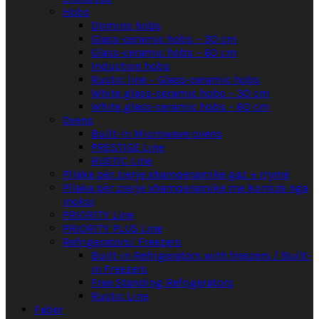
Hobs
Domino hobs
Glass-ceramic hobs – 30 cm
Glass-ceramic hobs – 60 cm
Induction hobs
Rustic line – Glass-ceramic hobs
White glass-ceramic hobs – 30 cm
White glass-ceramic hobs – 60 cm
Ovens
Built-in Microwave ovens
PRESTIGE Line
RUSTIC Line
Pllaka për zierje xhamqeramikë gaz + rrymë
Pllaka për zierje xhamqeramikë me kornizë nga
inoksi
PRIORITY Line
PRIORITY PLUS Line
Refrigerators/ Freezers
Built-in Refrigerators with freezers / Built-
in Freezers
Free Standing Refrigerators
Rustic Line
Faber