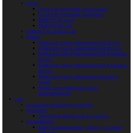
Furra
Furrë me mikrovalë jomontuese
Furrë me mikrovalë montuese
PERFECT XL Line
PRACTIQUE Line
PERFECT XL GLASS Line
Pllaka
Pllaka për zierje xhamqeramikë 30 cm
Pllaka për zierje xhamqeramikë 60 cm
Pllaka për zierje xhamqeramikë e bardhë –
30 cm
Pllaka për zierje xhamqeramikë e bardhë –
60 cm
Pllaka për zierje xhamqeramikë gaz +
rrymë
Rustic Line Pllaka për zierje
xhamqeramikë
Lino
Aspiratorë teleskopik montues
Aspiratori
Aspiratorë dekorativë lloj kamini
Dishwashers
Built-in dishwashers – 45cm – 10 place
settings