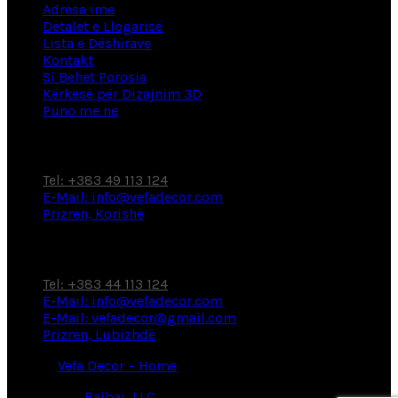
Adresa ime
Detalet e Llogarisë
Lista e Dëshirave
Kontakt
Si Behet Porosia
Kërkesë për Dizajnim 3D
Puno me ne
Fabrikë / Showroom
Tel: +383 49 113 124
E-Mail: info@vefadecor.com
Prizren, Korishë
Showroom
Tel: +383 44 113 124
E-Mail: info@vefadecor.com
E-Mail: vefadecor@gmail.com
Prizren, Lubizhdë
© 2026
Vefa Decor – Home
. All rights reserved
Powered by
Bajbaj, LLC