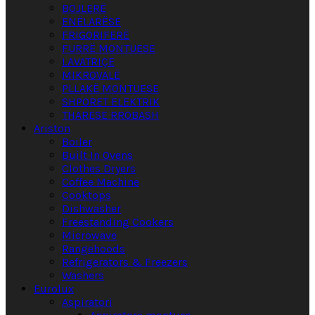
BOJLERË
ENËLARËSE
FRIGORIFERË
FURRË MONTUESE
LAVATRIÇE
MIKROVALË
PLLAKË MONTUESE
SHPORET ELEKTRIK
THARËSE RROBASH
Ariston
Boiler
Built In Ovens
Clothes Dryers
Coffee Machine
Cooktops
Dishwasher
Freestanding Cookers
Microwave
Rangehoods
Refrigerators & Freezers
Washers
Eurolux
Aspiratori