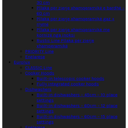
30 cm
Pllaka për zierje xhamqeramikë e bardhë –
60 cm
Pllaka për zierje xhamqeramikë gaz +
rrymë
Pllaka për zierje xhamqeramikë me
kornizë nga inoksi
Rustic Line Pllaka për zierje
xhamqeramikë
PRIORITY Line
Enëlarëse
Eurolux
CLASSIC Line
Cooker Hoods
Built-in telescopic cooker hoods
Fully integrated cooker hoods
Dishwashers
Built-in dishwashers – 45cm – 10 place
settings
Built-in dishwashers – 60cm – 12 place
settings
Built-in dishwashers – 60cm – 15 place
settings
Enëlarëse