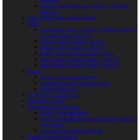
Built-in dishwashers – 60cm – 12 place
settings
Fully integrated cooker hoods
Hobs
Combined hobs – 2 glass – ceramic zones
+ 2 gas zones / 60 cm
Glass-ceramic hobs – 30 cm
Glass-ceramic hobs – 60 cm
Rustic line – Glass-ceramic hobs
White glass-ceramic hobs – 30 cm
White glass-ceramic hobs – 60 cm
Ovens
Built-in Microwave ovens
Freestanding microwave ovens
PRACTIQUE Line
PERFECT XL GLASS Line
PERFECT XL Line
Refrigerators/ Freezers
Built-in Refrigerators
Built-in Refrigerators with freezers / Built-
in Freezers
Free Standing Refrigerators
Vertical cooker hoods