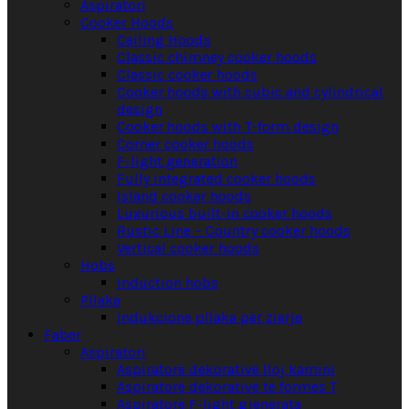
Aspiratori
Cooker Hoods
Ceiling Hoods
Classic chimney cooker hoods
Classic cooker hoods
Cooker hoods with cubic and cylindrical
design
Cooker hoods with T-form design
Corner cooker hoods
F-light generation
Fully integrated cooker hoods
Island cooker hoods
Luxurious built-in cooker hoods
Rustic Line – Country cooker hoods
Vertical cooker hoods
Hobs
Induction hobs
Pllaka
Indukcione pllaka për zierje
Faber
Aspiratori
Aspiratorë dekorativë lloj kamini
Aspiratorë dekorativë të formës T
Aspiratorë F-light gjenerata