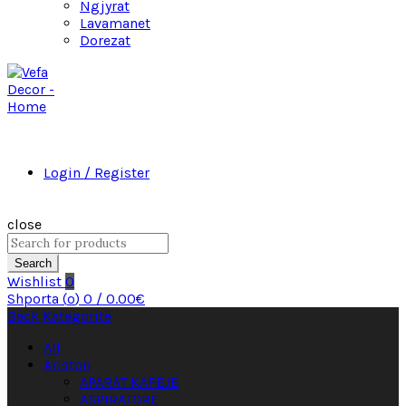
Ngjyrat
Lavamanet
Dorezat
Login / Register
close
Search
Wishlist
0
Shporta (
o
)
0
/
0.00
€
Back
Kategoritë
All
Ariston
APARAT KAFEJE
ASPIRATORË