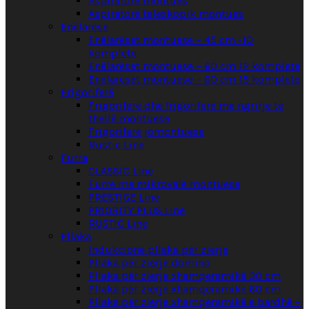
Aspiratorë montues
Aspiratorë teleskopik montues
Enëlarëse
Enëlarëset montuese – 45 cm -10
komplete
Enëlarëset montuese – 60 cm 12 komplete
Enëlarëset montuese – 60 cm 15 komplete
Frigoriferë
Frigoriferë dhe frigoriferë me ngrirje të
thellë montuese
Frigoriferë jomontuese
Rustic Line
Furra
CLASSIC Line
Furrë me mikrovalë montuese
PRESTIGE Line
PRIORITY PLUS Line
RUSTIC Line
Pllaka
Indukcione pllaka për zierje
Pllaka për zierje domino
Pllaka për zierje xhamqeramikë 30 cm
Pllaka për zierje xhamqeramikë 60 cm
Pllaka për zierje xhamqeramikë e bardhë –