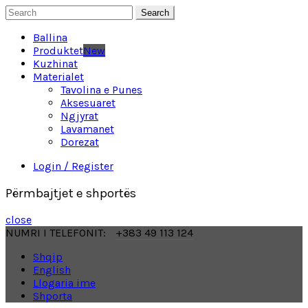
Search
Ballina
Produktet
New
Kuzhinat
Materialet
Tavolina e Punes
Aksesuaret
Ngjyrat
Lavamanet
Dorezat
Login / Register
Përmbajtjet e shportës
close
NUMRI I TELEFONIT:
+383 49 113 124
Shqip
English
Llogaria ime
Shporta