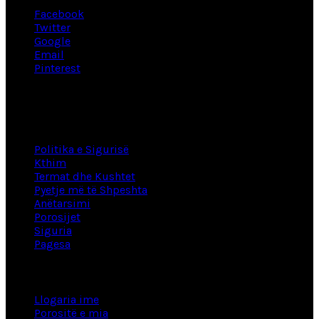
Facebook
Twitter
Google
Email
Pinterest
Lidhje të dobishme
Politika e Sigurisë
Kthim
Termat dhe Kushtet
Pyetje më të Shpeshta
Anëtarsimi
Porosijet
Siguria
Pagesa
Informacion
Llogaria ime
Porositë e mia