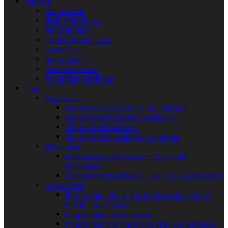
Indesit
ASPIRATOR
ENËLARËSE_en
FRIGORIFER
FURRË MONTUESE
LAVATRIÇE
MIKROVALË
PLLAKË GATIMI
THARËSE RROBASH
Lino
Aspiratori
Aspiratorë dekorativë lloj kamini
Aspiratorë me formë vertikale
Aspiratorë montues
Aspiratorë teleskopik montues
Enëlarëse
Enëlarëset montuese – 45 cm -10
komplete
Enëlarëset montuese – 60 cm 12 komplete
Frigoriferë
Frigoriferë dhe frigoriferë me ngrirje të
thellë montuese
Frigoriferë jomontuese
Frigoriferë me ngrirje të thellë montuese