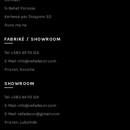
Si Behet Porosia
Kërkesë për Dizajnim 3D
Puno me ne
FABRIKË / SHOWROOM
Tel: +383 49 113 124
E-Mail: info@vefadecor.com
Prizren, Korishë
SHOWROOM
Tel: +383 44 113 124
E-Mail: info@vefadecor.com
E-Mail: vefadecor@gmail.com
Prizren, Lubizhdë