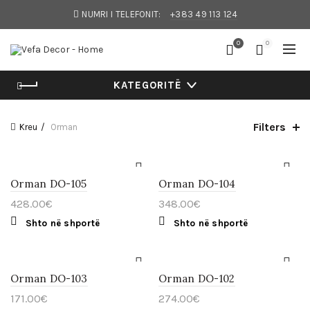
NUMRI I TELEFONIT:
+383 49 113 124
0
0
KATEGORITË
Filters
Kreu
Orman
Orman DO-105
Orman DO-104
428.00
€
348.00
€
Shto në shportë
Shto në shportë
Orman DO-103
Orman DO-102
171.00
€
274.00
€