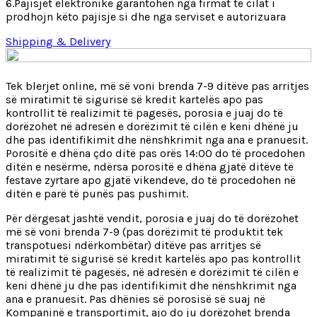
6.Pajisjet elektronike garantohen nga firmat të cilat i
prodhojn këto pajisje si dhe nga serviset e autorizuara
Shipping & Delivery
Tek blerjet online, më së voni brenda 7-9 ditëve pas arritjes
së miratimit të sigurisë së kredit kartelës apo pas
kontrollit të realizimit të pagesës, porosia e juaj do të
dorëzohet në adresën e dorëzimit të cilën e keni dhënë ju
dhe pas identifikimit dhe nënshkrimit nga ana e pranuesit.
Porositë e dhëna çdo ditë pas orës 14:00 do të procedohen
ditën e nesërme, ndërsa porositë e dhëna gjatë ditëve të
festave zyrtare apo gjatë vikendeve, do të procedohen në
ditën e parë të punës pas pushimit.
Për dërgesat jashtë vendit, porosia e juaj do të dorëzohet
më së voni brenda 7-9 (pas dorëzimit të produktit tek
transpotuesi ndërkombëtar) ditëve pas arritjes së
miratimit të sigurisë së kredit kartelës apo pas kontrollit
të realizimit të pagesës, në adresën e dorëzimit të cilën e
keni dhënë ju dhe pas identifikimit dhe nënshkrimit nga
ana e pranuesit. Pas dhënies së porosisë së suaj në
Kompaninë e transportimit, ajo do ju dorëzohet brenda