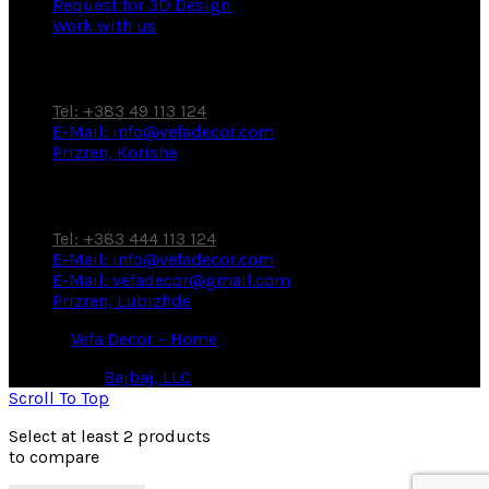
Request for 3D Design
Work with us
Factory / Showroom
Tel: +383 49 113 124
E-Mail: info@vefadecor.com
Prizren, Korishë
Showroom
Tel: +383 444 113 124
E-Mail: info@vefadecor.com
E-Mail: vefadecor@gmail.com
Prizren, Lubizhdë
© 2026
Vefa Decor – Home
. All rights reserved
Powered by
Bajbaj, LLC
Scroll To Top
Select at least 2 products
to compare