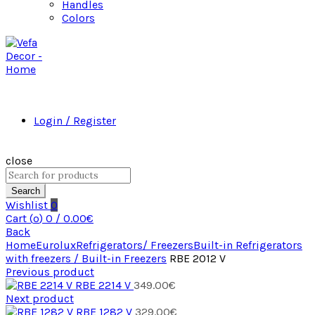
Handles
Colors
Login / Register
close
Search
Wishlist
0
Cart (
o
)
0
/
0.00
€
Back
Home
Eurolux
Refrigerators/ Freezers
Built-in Refrigerators
with freezers / Built-in Freezers
RBE 2012 V
Previous product
RBE 2214 V
349.00
€
Next product
RBE 1282 V
329.00
€