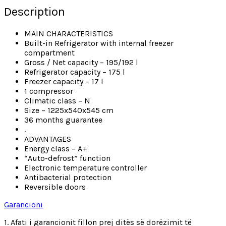
Description
MAIN CHARACTERISTICS
Built-in Refrigerator with internal freezer
compartment
Gross / Net capacity – 195/192 l
Refrigerator capacity – 175 l
Freezer capacity – 17 l
1 compressor
Climatic class – N
Size – 1225x540x545 cm
36 months guarantee
.
ADVANTAGES
Energy class – A+
“Auto-defrost” function
Electronic temperature controller
Antibacterial protection
Reversible doors
Garancioni
1. Afati i garancionit fillon prej ditës së dorëzimit të