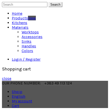
Search
Home
Products
New
Kitchens
Materials
Worktops
Accessories
Sinks
Handles
Colors
Login / Register
Shopping cart
close
OUR PHONE NUMBER:
+383 49 113 124
Shqip
English
My account
Cart