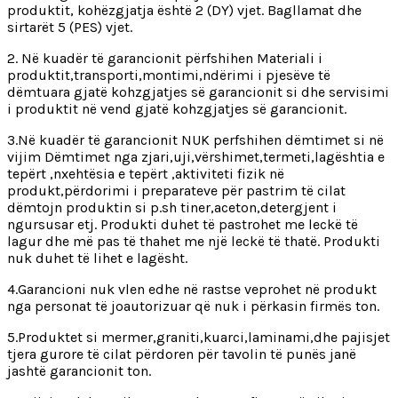
produktit, kohëzgjatja është 2 (DY) vjet. Bagllamat dhe
sirtarët 5 (PES) vjet.
2. Në kuadër të garancionit përfshihen Materiali i
produktit,transporti,montimi,ndërimi i pjesëve të
dëmtuara gjatë kohzgjatjes së garancionit si dhe servisimi
i produktit në vend gjatë kohzgjatjes së garancionit.
3.Në kuadër të garancionit NUK perfshihen dëmtimet si në
vijim Dëmtimet nga zjari,uji,vërshimet,termeti,lagështia e
tepërt ,nxehtësia e tepërt ,aktiviteti fizik në
produkt,përdorimi i preparateve për pastrim të cilat
dëmtojn produktin si p.sh tiner,aceton,detergjent i
ngursusar etj. Produkti duhet të pastrohet me leckë të
lagur dhe më pas të thahet me një leckë të thatë. Produkti
nuk duhet të lihet e lagësht.
4.Garancioni nuk vlen edhe në rastse veprohet në produkt
nga personat të joautorizuar që nuk i përkasin firmës ton.
5.Produktet si mermer,graniti,kuarci,laminami,dhe pajisjet
tjera gurore të cilat përdoren për tavolin të punës janë
jashtë garancionit ton.