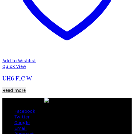
Add to Wishlist
Quick View
UH6 F1C W
Read more
Facebook
Twitter
Google
Email
Pinterest