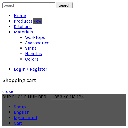
Search
Home
Products
New
Kitchens
Materials
Worktops
Accessories
Sinks
Handles
Colors
Login / Register
Shopping cart
close
OUR PHONE NUMBER:
+383 49 113 124
Shqip
English
My account
Cart