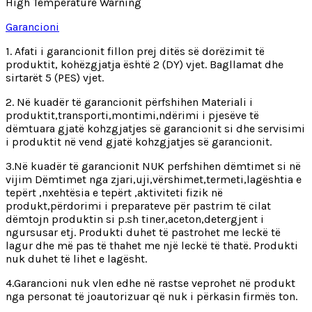
High Temperature Warning
Garancioni
1. Afati i garancionit fillon prej ditës së dorëzimit të
produktit, kohëzgjatja është 2 (DY) vjet. Bagllamat dhe
sirtarët 5 (PES) vjet.
2. Në kuadër të garancionit përfshihen Materiali i
produktit,transporti,montimi,ndërimi i pjesëve të
dëmtuara gjatë kohzgjatjes së garancionit si dhe servisimi
i produktit në vend gjatë kohzgjatjes së garancionit.
3.Në kuadër të garancionit NUK perfshihen dëmtimet si në
vijim Dëmtimet nga zjari,uji,vërshimet,termeti,lagështia e
tepërt ,nxehtësia e tepërt ,aktiviteti fizik në
produkt,përdorimi i preparateve për pastrim të cilat
dëmtojn produktin si p.sh tiner,aceton,detergjent i
ngursusar etj. Produkti duhet të pastrohet me leckë të
lagur dhe më pas të thahet me një leckë të thatë. Produkti
nuk duhet të lihet e lagësht.
4.Garancioni nuk vlen edhe në rastse veprohet në produkt
nga personat të joautorizuar që nuk i përkasin firmës ton.