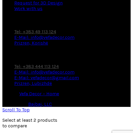
Request for 3D Design
Work with us
Factory / Showroom
Tel: +383 49 113 124
E-Mail: info@vefadecor.com
Prizren, Korishë
Showroom
Tel: +383 444 113 124
E-Mail: info@vefadecor.com
E-Mail: vefadecor@gmail.com
Prizren, Lubizhdë
© 2026
Vefa Decor – Home
. All rights reserved
Powered by
Bajbaj, LLC
Scroll To Top
Select at least 2 products
to compare