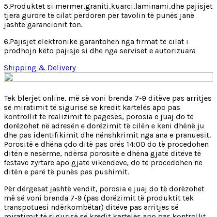
5.Produktet si mermer,graniti,kuarci,laminami,dhe pajisjet
tjera gurore të cilat përdoren për tavolin të punës janë
jashtë garancionit ton.
6.Pajisjet elektronike garantohen nga firmat të cilat i
prodhojn këto pajisje si dhe nga serviset e autorizuara
Shipping & Delivery
Tek blerjet online, më së voni brenda 7-9 ditëve pas arritjes
së miratimit të sigurisë së kredit kartelës apo pas
kontrollit të realizimit të pagesës, porosia e juaj do të
dorëzohet në adresën e dorëzimit të cilën e keni dhënë ju
dhe pas identifikimit dhe nënshkrimit nga ana e pranuesit.
Porositë e dhëna çdo ditë pas orës 14:00 do të procedohen
ditën e nesërme, ndërsa porositë e dhëna gjatë ditëve të
festave zyrtare apo gjatë vikendeve, do të procedohen në
ditën e parë të punës pas pushimit.
Për dërgesat jashtë vendit, porosia e juaj do të dorëzohet
më së voni brenda 7-9 (pas dorëzimit të produktit tek
transpotuesi ndërkombëtar) ditëve pas arritjes së
miratimit të sigurisë së kredit kartelës apo pas kontrollit