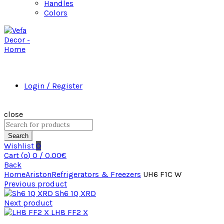
Handles
Colors
Login / Register
close
Search
Wishlist
0
Cart (
o
)
0
/
0.00
€
Back
Home
Ariston
Refrigerators & Freezers
UH6 F1C W
Previous product
Sh6 1Q XRD
Next product
LH8 FF2 X