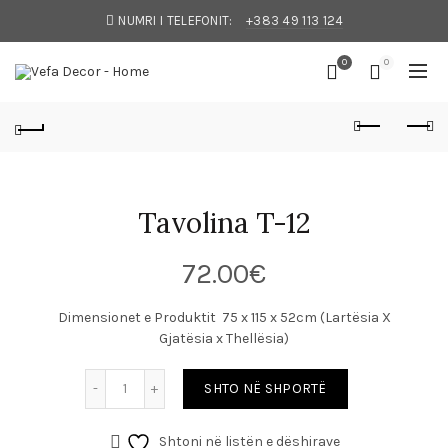
NUMRI I TELEFONIT:
+383 49 113 124
0
0
Tavolina T-12
72.00
€
Dimensionet e Produktit 75 x 115 x 52cm (Lartësia X
Gjatësia x Thellësia)
SHTO NË SHPORTË
Shtoni në listën e dëshirave