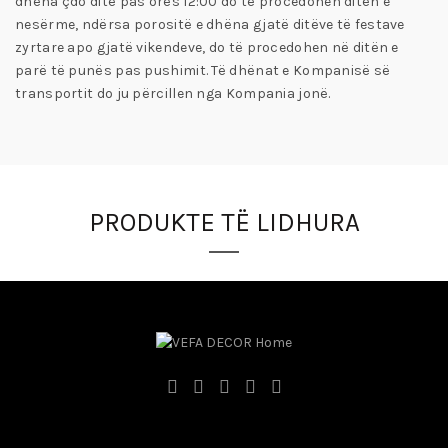
dhëna çdo ditë pas orës 12:00 do të procedohen ditën e
nesërme, ndërsa porositë e dhëna gjatë ditëve të festave
zyrtare apo gjatë vikendeve, do të procedohen në ditën e
parë të punës pas pushimit. Të dhënat e Kompanisë së
transportit do ju përcillen nga Kompania jonë.
PRODUKTE TË LIDHURA