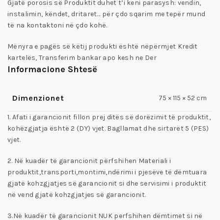
Gjatë porosis së Produktit duhet t’i keni parasysh: vendin,
instalimin, këndet, dritaret… për çdo sqarim me tepër mund
të na kontaktoni në çdo kohë.
Mënyra e pagës së këtij produkti është nëpërmjet Kredit
kartelës, Transferim bankar apo kesh ne Der
Informacione Shtesë
Dimenzionet
75 × 115 × 52 cm
1. Afati i garancionit fillon prej ditës së dorëzimit të produktit,
kohëzgjatja është 2 (DY) vjet. Bagllamat dhe sirtarët 5 (PES)
vjet.
2. Në kuadër të garancionit përfshihen Materiali i
produktit,transporti,montimi,ndërimi i pjesëve të dëmtuara
gjatë kohzgjatjes së garancionit si dhe servisimi i produktit
në vend gjatë kohzgjatjes së garancionit.
3.Në kuadër të garancionit NUK perfshihen dëmtimet si në