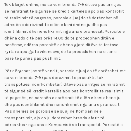
Tek blerjet online, më së voni brenda 7-9 ditëve pas arritjes
së miratimit të sigurisë së kredit kartelës apo pas kontrollit
të realizimit të pagesës, porosia e juaj do të dorëzohet në
adresën e dorëzimit të cilën e keni dhënë ju dhe pas
identifikimit dhe nënshkrimit nga ana e pranuesit. Porositë e
dhëna çdo ditë pas orës 14:00 do të procedohen ditën e
nesërme, ndërsa porositë e dhëna gjatë ditëve të festave
zyrtare apo gjatë vikendeve, do të procedohen në ditën e
parë të punës pas pushimit.
Për dërgesat jashtë vendit, porosia e juaj do të dorëzohet më
së voni brenda 7-9 (pas dorëzimit të produktit tek
transpotuesi ndërkombëtar) ditëve pas arritjes së miratimit
të sigurisë së kredit kartelës apo pas kontrollit të realizimit
të pagesës, në adresën e dorëzimit të cilën e keni dhënë ju
dhe pas identifikimit dhe nënshkrimit nga ana e pranuesit.
Pas dhënies së porosisë së suaj në Kompaninë e
transportimit, ajo do ju dorëzohet brenda afatit të
përcaktuar nga ana e Kompanisë së transportit. Porositë e