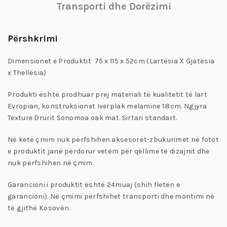
Transporti dhe Dorëzimi
Përshkrimi
Dimensionet e Produktit 75 x 115 x 52cm (Lartësia X Gjatësia
x Thellësia)
Produkti është prodhuar prej materiali të kualitetit të lart
Evropian, konstruksionet Iverplak melamine 1.8cm. Ngjyra
Texture Drurit Sonomoa oak mat. Sirtari standart.
Në ketë çmim nuk përfshihen aksesorët-zbukurimet në fotot
e produktit janë përdorur vetëm për qëllime të dizajnit dhe
nuk përfshihen në çmim.
Garancioni i produktit është 24muaj (shih fletën e
garancioni). Në çmimi përfshihet transporti dhe montimi në
të gjithë Kosovën.