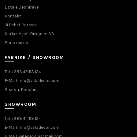
Lista e Dëshirave
Kontakt
Si Behet Porosia
Kërkesë për Dizajnim 3D
Puno me ne
FABRIKË / SHOWROOM
Tel: +383 49 113 124
E-Mail: info@vefadecor.com
Prizren, Korishë
SHOWROOM
Tel: +383 44 113 124
E-Mail: info@vefadecor.com
E-Mail: vefadecor@gmail.com