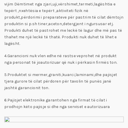
vijim Dëmtimet nga zjari,uji,vërshimet,termeti,lagështia e
tepërt ,nxehtësia e tepërt ,aktiviteti fizik në
produkt,përdorimi i preparateve për pastrim të cilat dëmtojn
produktin si p.sh tiner,aceton,detergjent i ngursusar etj.
Produkti duhet të pastrohet me leckë të lagur dhe më pas të
thahet me një leckë të thatë. Produkti nuk duhet të lihet e
lagësht.
4.Garancioni nuk vlen edhe në rastse veprohet në produkt
nga personat të joautorizuar që nuk i përkasin firmës ton.
5.Produktet si mermer,graniti,kuarci,laminami,dhe pajisjet
tjera gurore të cilat përdoren për tavolin të punës janë
jashtë garancionit ton.
6.Pajisjet elektronike garantohen nga firmat të cilat i
prodhojn këto pajisje si dhe nga serviset e autorizuara