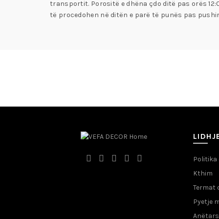
transportit. Porositë e dhëna çdo ditë pas orës 12
të procedohen në ditën e parë të punës pas pushim
LIDHJ
Politika
Kthim
Termat 
Pyetje 
Anëtars