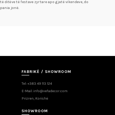
ë ditëve të festave zyrtare apo gjatë vikendeve, do
pania jonë.
FABRIKË / SHOWROOM
Tel: +383 49 113 124
E-Mail: info@vefadecor.com
Prizren, Korishë
SHOWROOM