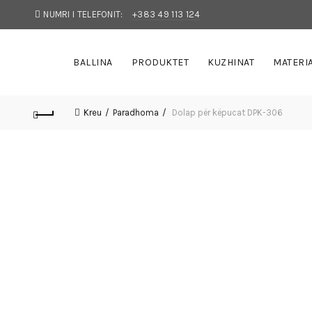
NUMRI I TELEFONIT:
+383 49 113 124
BALLINA
PRODUKTET
KUZHINAT
MATERI
Kreu
Paradhoma
Dolap për këpucat DPK-306