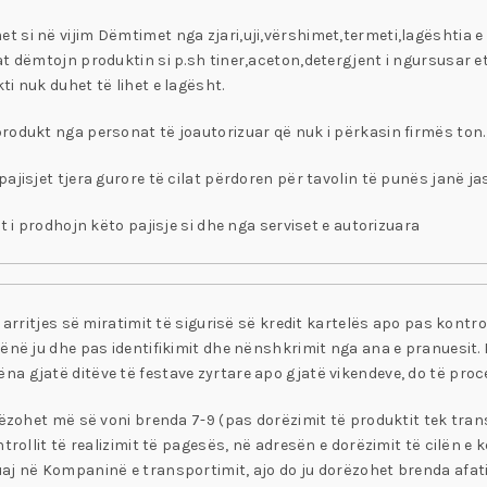
si në vijim Dëmtimet nga zjari,uji,vërshimet,termeti,lagështia e te
t dëmtojn produktin si p.sh tiner,aceton,detergjent i ngursusar et
i nuk duhet të lihet e lagësht.
rodukt nga personat të joautorizuar që nuk i përkasin firmës ton.
ajisjet tjera gurore të cilat përdoren për tavolin të punës janë ja
t i prodhojn këto pajisje si dhe nga serviset e autorizuara
arritjes së miratimit të sigurisë së kredit kartelës apo pas kontroll
ënë ju dhe pas identifikimit dhe nënshkrimit nga ana e pranuesit. 
na gjatë ditëve të festave zyrtare apo gjatë vikendeve, do të pro
orëzohet më së voni brenda 7-9 (pas dorëzimit të produktit tek tra
trollit të realizimit të pagesës, në adresën e dorëzimit të cilën e
uaj në Kompaninë e transportimit, ajo do ju dorëzohet brenda afa