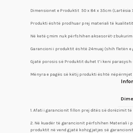
Dimensionet e Produktit 50 x 84 x 35cm (Lartësia X
Produkti është prodhuar prej materiali të kualitet
Në ketë çmim nuk përfshihen aksesorët-zbukurimet 
Garancioni i produktit është 24muaj (shih fletën e
Gjatë porosis së Produktit duhet t’i keni parasysh
Mënyra e pagës së këtij produkti është nëpërmjet 
Info
Dime
1. Afati i garancionit fillon prej ditës së dorëzimit 
2. Në kuadër të garancionit përfshihen Materiali i 
produktit në vend gjatë kohzgjatjes së garancionit