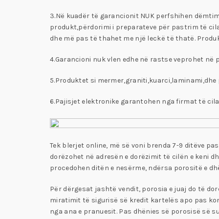
3.Në kuadër të garancionit NUK perfshihen dëmtimet 
produkt,përdorimi i preparateve për pastrim të cila
dhe më pas të thahet me një leckë të thatë. Produkt
4.Garancioni nuk vlen edhe në rastse veprohet në p
5.Produktet si mermer,graniti,kuarci,laminami,dhe p
6.Pajisjet elektronike garantohen nga firmat të cila
Tek blerjet online, më së voni brenda 7-9 ditëve pas 
dorëzohet në adresën e dorëzimit të cilën e keni dh
procedohen ditën e nesërme, ndërsa porositë e dhë
Për dërgesat jashtë vendit, porosia e juaj do të d
miratimit të sigurisë së kredit kartelës apo pas kon
nga ana e pranuesit. Pas dhënies së porosisë së s