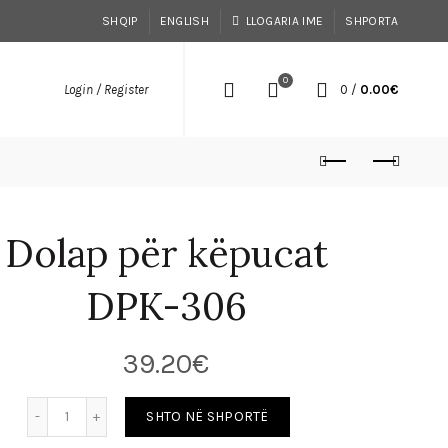
SHQIP
ENGLISH
LLOGARIA IME
SHPORTA
0
0
/
0.00
€
Login / Register
Dolap për këpucat
DPK-306
39.20
€
SHTO NË SHPORTË