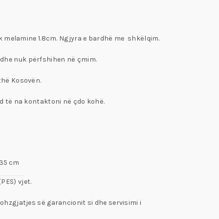
plak melamine 1.8cm. Ngjyra e bardhë me shkëlqim.
t dhe nuk përfshihen në çmim.
ithë Kosovën.
nd të na kontaktoni në çdo kohë.
 35 cm
(PES) vjet.
hzgjatjes së garancionit si dhe servisimi i