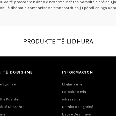
:00 do të procedohen ditën e nesërme, ndërsa porositë e dhëna gjat
it. Të dhënat e Kompanisë së transportit do ju përcillen nga Kom
PRODUKTE TË LIDHURA
E TË DOBISHME
INFORMACION
 e Sigurisë
Llogaria ime
Porositë e mia
dhe Kushtet
Adresa ime
më të Shpeshta
Detalet e Llogarisë
imi
Lista e Dëshirave