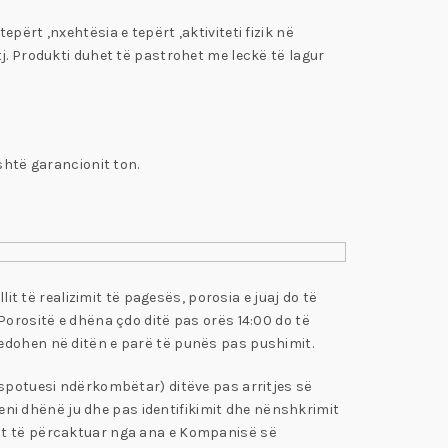
përt ,nxehtësia e tepërt ,aktiviteti fizik në
j. Produkti duhet të pastrohet me leckë të lagur
shtë garancionit ton.
it të realizimit të pagesës, porosia e juaj do të
Porositë e dhëna çdo ditë pas orës 14:00 do të
cedohen në ditën e parë të punës pas pushimit.
nspotuesi ndërkombëtar) ditëve pas arritjes së
 keni dhënë ju dhe pas identifikimit dhe nënshkrimit
tit të përcaktuar nga ana e Kompanisë së