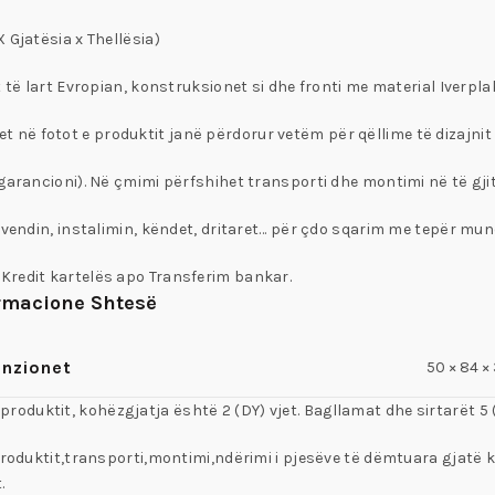
 Gjatësia x Thellësia)
it të lart Evropian, konstruksionet si dhe fronti me material Iver
në fotot e produktit janë përdorur vetëm për qëllime të dizajni
 garancioni). Në çmimi përfshihet transporti dhe montimi në të gj
: vendin, instalimin, këndet, dritaret… për çdo sqarim me tepër mu
Kredit kartelës apo Transferim bankar.
rmacione Shtesë
nzionet
50 × 84 ×
të produktit, kohëzgjatja është 2 (DY) vjet. Bagllamat dhe sirtarët 5 
produktit,transporti,montimi,ndërimi i pjesëve të dëmtuara gjatë ko
.