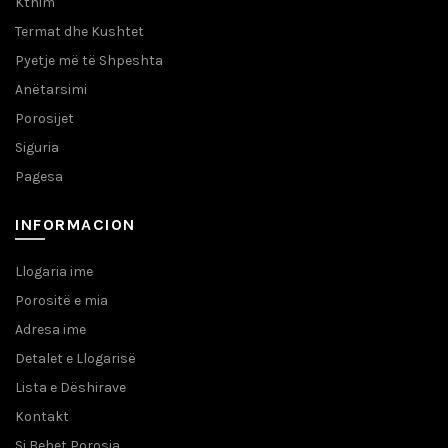
Kthim
Termat dhe Kushtet
Pyetje më të Shpeshta
Anëtarsimi
Porosijet
Siguria
Pagesa
INFORMACION
Llogaria ime
Porositë e mia
Adresa ime
Detalet e Llogarisë
Lista e Dëshirave
Kontakt
Si Behet Porosia