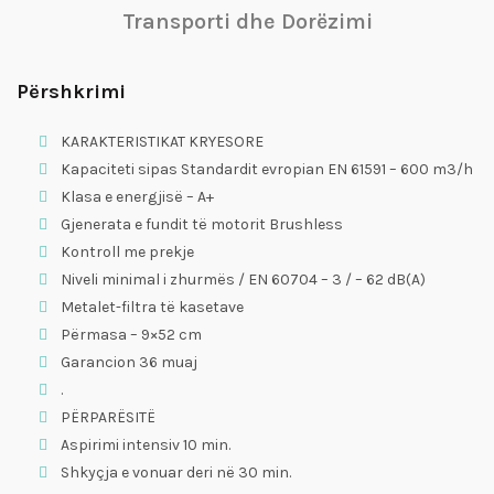
Transporti dhe Dorëzimi
Përshkrimi
KARAKTERISTIKAT KRYESORE
Kapaciteti sipas Standardit evropian EN 61591 – 600 m3/h
Klasa e energjisë – A+
Gjenerata e fundit të motorit Brushless
Kontroll me prekje
Niveli minimal i zhurmës / EN 60704 – 3 / – 62 dB(A)
Metalet-filtra të kasetave
Përmasa – 9×52 cm
Garancion 36 muaj
.
PËRPARËSITË
Aspirimi intensiv 10 min.
Shkyçja e vonuar deri në 30 min.