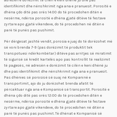
adresën e dorëzimit të cilën e keni dhënë ju dhe pas
identifikimit dhe nënshkrimit nga ana e pranuesit. Porositë e
dhëna çdo ditë pas orës 14:00 do të procedohen ditën e
nesërme, ndërsa porositë e dhëna gjatë ditëve të festave
zyrtare apo gjatë vikendeve, do të procedohen në ditën e
parë të punës pas pushimit.
Për dërgesat jashtë vendit, porosia e juaj do të dorëzohet më
së voni brenda 7-9 (pas dorëzimit të produktit tek
transpotuesi ndërkombëtar) ditëve pas arritjes së miratimit
të sigurisë së kredit kartelës apo pas kontrollit të realizimit
të pagesës, në adresën e dorëzimit të cilën e keni dhënë ju
dhe pas identifikimit dhe nënshkrimit nga ana e pranuesit.
Pas dhënies së porosisë së suaj në Kompaninë e
transportimit, ajo do ju dorëzohet brenda afatit të
përcaktuar nga ana e Kompanisë së transportit. Porositë e
dhëna çdo ditë pas orës 12:00 do të procedohen ditën e
nesërme, ndërsa porositë e dhëna gjatë ditëve të festave
zyrtare apo gjatë vikendeve, do të procedohen në ditën e
parë të punës pas pushimit. Të dhënat e Kompanisë së