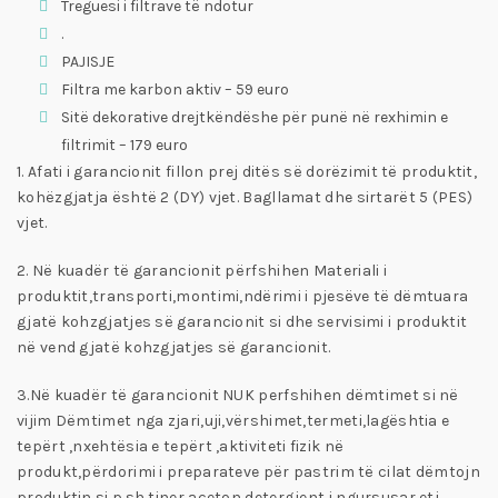
Treguesi i filtrave të ndotur
.
PAJISJE
Filtra me karbon aktiv – 59 euro
Sitë dekorative drejtkëndëshe për punë në rexhimin e
filtrimit – 179 euro
1. Afati i garancionit fillon prej ditës së dorëzimit të produktit,
kohëzgjatja është 2 (DY) vjet. Bagllamat dhe sirtarët 5 (PES)
vjet.
2. Në kuadër të garancionit përfshihen Materiali i
produktit,transporti,montimi,ndërimi i pjesëve të dëmtuara
gjatë kohzgjatjes së garancionit si dhe servisimi i produktit
në vend gjatë kohzgjatjes së garancionit.
3.Në kuadër të garancionit NUK perfshihen dëmtimet si në
vijim Dëmtimet nga zjari,uji,vërshimet,termeti,lagështia e
tepërt ,nxehtësia e tepërt ,aktiviteti fizik në
produkt,përdorimi i preparateve për pastrim të cilat dëmtojn
produktin si p.sh tiner,aceton,detergjent i ngursusar etj.