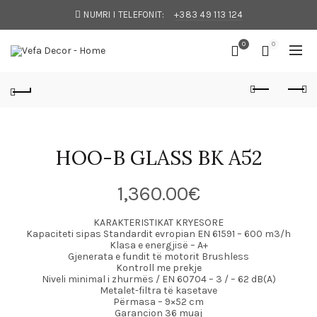
NUMRI I TELEFONIT:
+383 49 113 124
0
0
HOO-B GLASS BK A52
1,360.00
€
KARAKTERISTIKAT KRYESORE
Kapaciteti sipas Standardit evropian EN 61591 – 600 m3/h
Klasa e energjisë – A+
Gjenerata e fundit të motorit Brushless
Kontroll me prekje
Niveli minimal i zhurmës / EN 60704 – 3 / – 62 dB(A)
Metalet-filtra të kasetave
Përmasa – 9×52 cm
Garancion 36 muaj