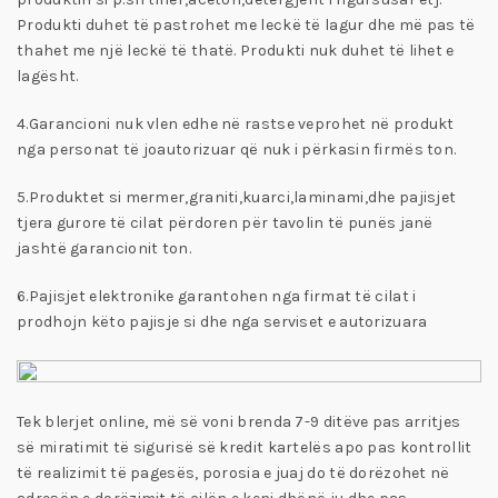
Produkti duhet të pastrohet me leckë të lagur dhe më pas të
thahet me një leckë të thatë. Produkti nuk duhet të lihet e
lagësht.
4.Garancioni nuk vlen edhe në rastse veprohet në produkt
nga personat të joautorizuar që nuk i përkasin firmës ton.
5.Produktet si mermer,graniti,kuarci,laminami,dhe pajisjet
tjera gurore të cilat përdoren për tavolin të punës janë
jashtë garancionit ton.
6.Pajisjet elektronike garantohen nga firmat të cilat i
prodhojn këto pajisje si dhe nga serviset e autorizuara
Tek blerjet online, më së voni brenda 7-9 ditëve pas arritjes
së miratimit të sigurisë së kredit kartelës apo pas kontrollit
të realizimit të pagesës, porosia e juaj do të dorëzohet në