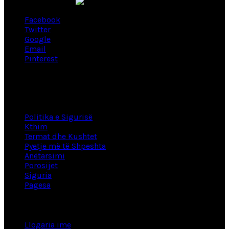
Facebook
Twitter
Google
Email
Pinterest
Lidhje të dobishme
Politika e Sigurisë
Kthim
Termat dhe Kushtet
Pyetje më të Shpeshta
Anëtarsimi
Porosijet
Siguria
Pagesa
Informacion
Llogaria ime