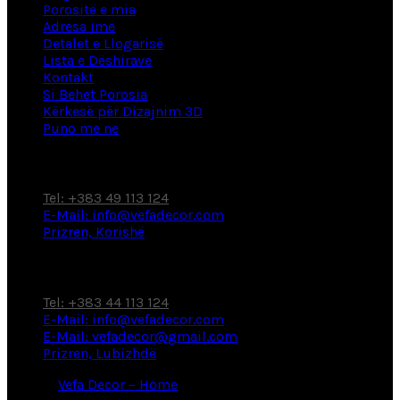
Porositë e mia
Adresa ime
Detalet e Llogarisë
Lista e Dëshirave
Kontakt
Si Behet Porosia
Kërkesë për Dizajnim 3D
Puno me ne
Fabrikë / Showroom
Tel: +383 49 113 124
E-Mail: info@vefadecor.com
Prizren, Korishë
Showroom
Tel: +383 44 113 124
E-Mail: info@vefadecor.com
E-Mail: vefadecor@gmail.com
Prizren, Lubizhdë
© 2026
Vefa Decor – Home
. All rights reserved