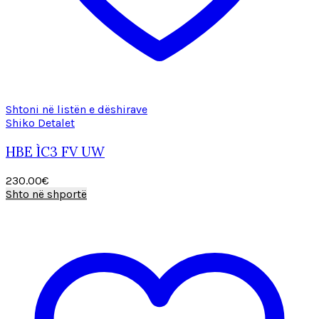
Shtoni në listën e dëshirave
Shiko Detalet
HBE ÌC3 FV UW
230.00
€
Shto në shportë