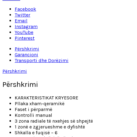
Facebook
Twitter
Email
Instagram
YouTube
Pinterest
Përshkrimi
Garancioni
Transporti dhe Dorëzimi
Përshkrimi
Përshkrimi
KARAKTERISTIKAT KRYESORE
Pllaka xham-qeramikë
Faset i përparmë
Kontrolli manual
3 zona radiale të nxehjes së shpejtë
1 zonë e zgjerueshme e dyfishtë
Shkalla e fuqisë – 6