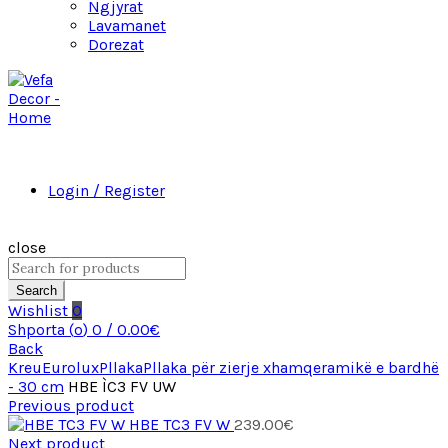
Ngjyrat
Lavamanet
Dorezat
Login / Register
close
Search
Wishlist
0
Shporta (
o
)
0
/
0.00
€
Back
Kreu
Eurolux
Pllaka
Pllaka për zierje xhamqeramikë e bardhë
- 30 cm
HBE ÌC3 FV UW
Previous product
HBE TC3 FV W
239.00
€
Next product