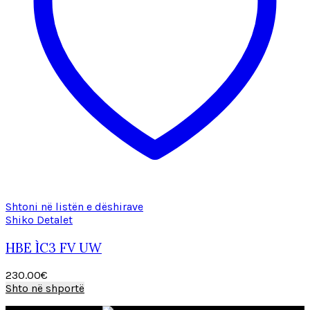
Shtoni në listën e dëshirave
Shiko Detalet
HBE ÌC3 FV UW
230.00
€
Shto në shportë