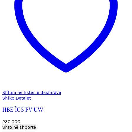
Shtoni në listën e dëshirave
Shiko Detalet
HBE ÌC3 FV UW
230.00
€
Shto në shportë