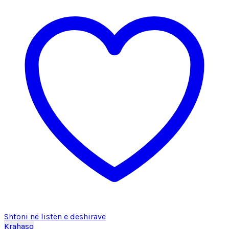
Shtoni në listën e dëshirave
Krahaso