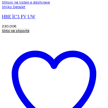
Shtoni në listën e dëshirave
Shiko Detalet
HBE ÌC3 FV UW
230.00
€
Shto në shportë