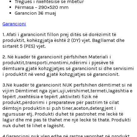
Tregues i nxehtësisë së mbetur
Përmasa – 290×520 mm
Garancion 36 muaj
Garancioni
1. Afati i garancionit fillon prej ditës së dorëzimit të
produktit, kohëzgjatja është 2 (DY) vjet. Bagllamat dhe
sirtarët 5 (PES) vjet.
2. Në kuadër të garancionit përfshihen Materiali i
produktit,transporti,montimi,ndërimi i pjesëve të
dëmtuara gjatë kohzgjatjes së garancionit si dhe servisimi
i produktit në vend gjatë kohzgjatjes së garancionit.
3.Në kuadër të garancionit NUK perfshihen dëmtimet si në
vijim Dëmtimet nga zjari,uji,vërshimet,termeti,lagështia e
tepërt ,nxehtësia e tepërt ,aktiviteti fizik në
produkt,përdorimi i preparateve për pastrim të cilat
dëmtojn produktin si p.sh tiner,aceton,detergjent i
ngursusar etj. Produkti duhet të pastrohet me leckë të
lagur dhe më pas të thahet me një leckë të thatë. Produkti
nuk duhet të lihet e lagësht.
4.Garancioni nuk vlen edhe në rastse veprohet në produkt