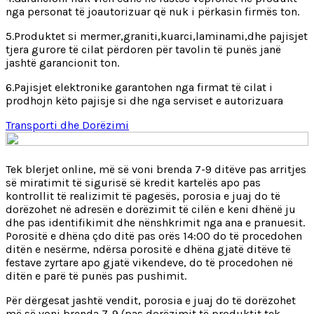
nga personat të joautorizuar që nuk i përkasin firmës ton.
5.Produktet si mermer,graniti,kuarci,laminami,dhe pajisjet
tjera gurore të cilat përdoren për tavolin të punës janë
jashtë garancionit ton.
6.Pajisjet elektronike garantohen nga firmat të cilat i
prodhojn këto pajisje si dhe nga serviset e autorizuara
Transporti dhe Dorëzimi
Tek blerjet online, më së voni brenda 7-9 ditëve pas arritjes
së miratimit të sigurisë së kredit kartelës apo pas
kontrollit të realizimit të pagesës, porosia e juaj do të
dorëzohet në adresën e dorëzimit të cilën e keni dhënë ju
dhe pas identifikimit dhe nënshkrimit nga ana e pranuesit.
Porositë e dhëna çdo ditë pas orës 14:00 do të procedohen
ditën e nesërme, ndërsa porositë e dhëna gjatë ditëve të
festave zyrtare apo gjatë vikendeve, do të procedohen në
ditën e parë të punës pas pushimit.
Për dërgesat jashtë vendit, porosia e juaj do të dorëzohet
më së voni brenda 7-9 (pas dorëzimit të produktit tek