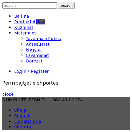
Search
Ballina
Produktet
New
Kuzhinat
Materialet
Tavolina e Punes
Aksesuaret
Ngjyrat
Lavamanet
Dorezat
Login / Register
Përmbajtjet e shportës
close
NUMRI I TELEFONIT:
+383 49 113 124
Shqip
English
Llogaria ime
Shporta