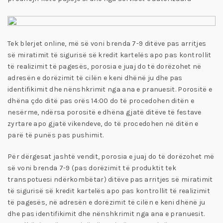
Tek blerjet online, më së voni brenda 7-9 ditëve pas arritjes
së miratimit të sigurisë së kredit kartelës apo pas kontrollit
të realizimit të pagesës, porosia e juaj do të dorëzohet në
adresën e dorëzimit të cilën e keni dhënë ju dhe pas
identifikimit dhe nënshkrimit nga ana e pranuesit. Porositë e
dhëna çdo ditë pas orës 14:00 do të procedohen ditën e
nesërme, ndërsa porositë e dhëna gjatë ditëve të festave
zyrtare apo gjatë vikendeve, do të procedohen në ditën e
parë të punës pas pushimit.
Për dërgesat jashtë vendit, porosia e juaj do të dorëzohet më
së voni brenda 7-9 (pas dorëzimit të produktit tek
transpotuesi ndërkombëtar) ditëve pas arritjes së miratimit
të sigurisë së kredit kartelës apo pas kontrollit të realizimit
të pagesës, në adresën e dorëzimit të cilën e keni dhënë ju
dhe pas identifikimit dhe nënshkrimit nga ana e pranuesit.