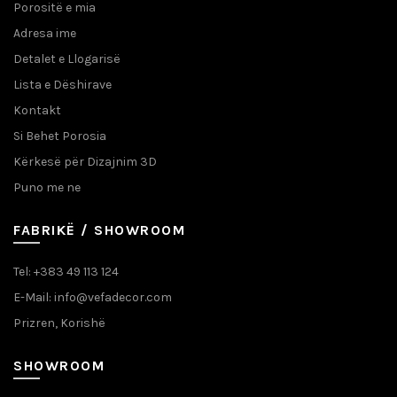
Porositë e mia
Adresa ime
Detalet e Llogarisë
Lista e Dëshirave
Kontakt
Si Behet Porosia
Kërkesë për Dizajnim 3D
Puno me ne
FABRIKË / SHOWROOM
Tel: +383 49 113 124
E-Mail: info@vefadecor.com
Prizren, Korishë
SHOWROOM