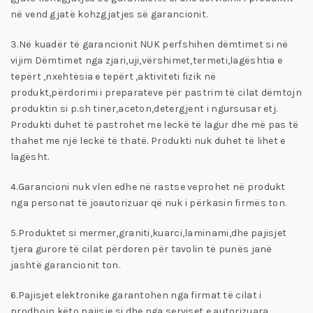
në vend gjatë kohzgjatjes së garancionit.
3.Në kuadër të garancionit NUK perfshihen dëmtimet si në
vijim Dëmtimet nga zjari,uji,vërshimet,termeti,lagështia e
tepërt ,nxehtësia e tepërt ,aktiviteti fizik në
produkt,përdorimi i preparateve për pastrim të cilat dëmtojn
produktin si p.sh tiner,aceton,detergjent i ngursusar etj.
Produkti duhet të pastrohet me leckë të lagur dhe më pas të
thahet me një leckë të thatë. Produkti nuk duhet të lihet e
lagësht.
4.Garancioni nuk vlen edhe në rastse veprohet në produkt
nga personat të joautorizuar që nuk i përkasin firmës ton.
5.Produktet si mermer,graniti,kuarci,laminami,dhe pajisjet
tjera gurore të cilat përdoren për tavolin të punës janë
jashtë garancionit ton.
6.Pajisjet elektronike garantohen nga firmat të cilat i
prodhojn këto pajisje si dhe nga serviset e autorizuara