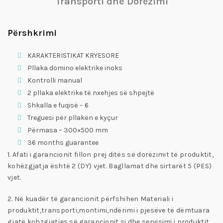
Transporti dhe Dorëzimi
Përshkrimi
KARAKTERISTIKAT KRYESORE
Pllaka domino elektrike inoks
Kontrolli manual
2 pllaka elektrike të nxehjes së shpejtë
Shkalla e fuqisë – 6
Treguesi për pllakën e kyçur
Përmasa – 300×500 mm
36 months guarantee
1. Afati i garancionit fillon prej ditës së dorëzimit të produktit,
kohëzgjatja është 2 (DY) vjet. Bagllamat dhe sirtarët 5 (PES)
vjet.
2. Në kuadër të garancionit përfshihen Materiali i
produktit,transporti,montimi,ndërimi i pjesëve të dëmtuara
gjatë kohzgjatjes së garancionit si dhe servisimi i produktit