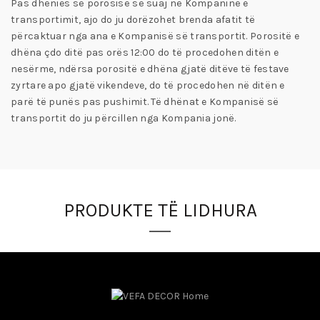
Pas dhënies së porosisë së suaj në Kompaninë e
transportimit, ajo do ju dorëzohet brenda afatit të
përcaktuar nga ana e Kompanisë së transportit. Porositë e
dhëna çdo ditë pas orës 12:00 do të procedohen ditën e
nesërme, ndërsa porositë e dhëna gjatë ditëve të festave
zyrtare apo gjatë vikendeve, do të procedohen në ditën e
parë të punës pas pushimit. Të dhënat e Kompanisë së
transportit do ju përcillen nga Kompania jonë.
PRODUKTE TË LIDHURA