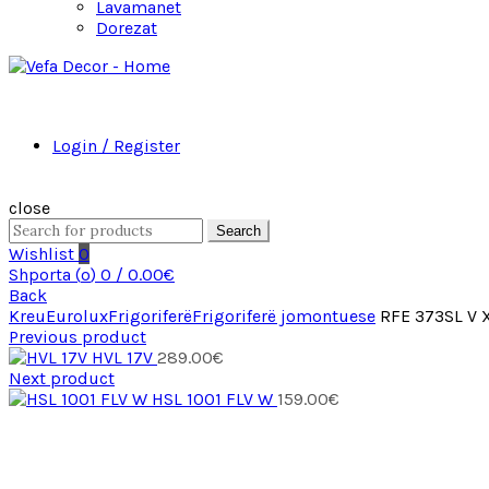
Lavamanet
Dorezat
Login / Register
close
Search
Wishlist
0
Shporta (
o
)
0
/
0.00
€
Back
Kreu
Eurolux
Frigoriferë
Frigoriferë jomontuese
RFE 373SL V 
Previous product
HVL 17V
289.00
€
Next product
HSL 1001 FLV W
159.00
€