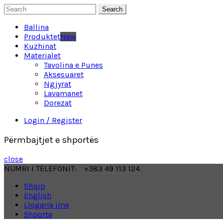
Search
Ballina
Produktet
New
Kuzhinat
Materialet
Tavolina e Punes
Aksesuaret
Ngjyrat
Lavamanet
Dorezat
Login / Register
Përmbajtjet e shportës
close
NUMRI I TELEFONIT:
+383 49 113 124
Shqip
English
Llogaria ime
Shporta