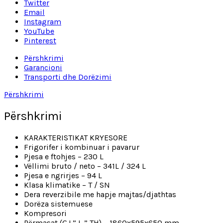
Twitter
Email
Instagram
YouTube
Pinterest
Përshkrimi
Garancioni
Transporti dhe Dorëzimi
Përshkrimi
Përshkrimi
KARAKTERISTIKAT KRYESORE
Frigorifer i kombinuar i pavarur
Pjesa e ftohjes – 230 L
Vëllimi bruto / neto – 341L / 324 L
Pjesa e ngrirjes – 94 L
Klasa klimatike – T / SN
Dera reverzibile me hapje majtas/djathtas
Dorëza sistemuese
Kompresori
Përmasat (GJ ” L ” TH) – 1860x595x650 mm