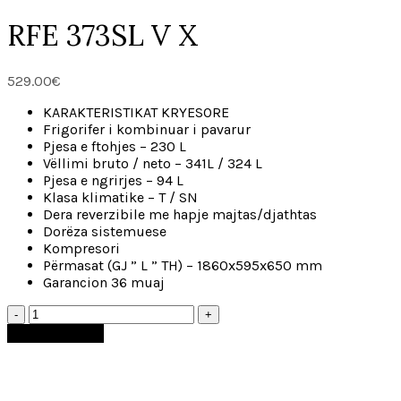
RFE 373SL V X
529.00
€
KARAKTERISTIKAT KRYESORE
Frigorifer i kombinuar i pavarur
Pjesa e ftohjes – 230 L
Vëllimi bruto / neto – 341L / 324 L
Pjesa e ngrirjes – 94 L
Klasa klimatike – T / SN
Dera reverzibile me hapje majtas/djathtas
Dorëza sistemuese
Kompresori
Përmasat (GJ ” L ” TH) – 1860x595x650 mm
Garancion 36 muaj
Shto në shportë