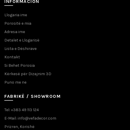
INFORMACION
Llogaria ime
Porositë e mia
Adresa ime
Detalet e Llogarisë
Lista e Dëshirave
Kontakt
Si Behet Porosia
Kërkesë për Dizajnim 3D
Puno me ne
FABRIKË / SHOWROOM
Tel: +383 49 113 124
E-Mail: info@vefadecor.com
Prizren, Korishë