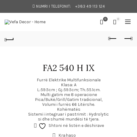
NUMRI I TELEFONIT:
+383 49 113 124
0
0
FA2 540 H IX
Furrë Elektrike Multifunksionale
Klasa:
A
L
.:59.5cm ;
Gj
.:59.5cm;
Th
.:55.1cm.
Multi gatim me 8 operacione
Pica/Bukë/Grill/Gatim tradicional,
Volumi i furrës 66 Litërshe.
Kohëmatës
Sistemi i integruar i pastrimit :
Hydrolytic
si dhe shumë mundësi të tjera.
Shtoni në listën e dëshirave
Krahaso