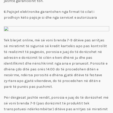
jashtë garancionit ton.
6.Pajisjet elektronike garantohen nga firmat të cilat i
prodhojn këto pajisje si dhe nga serviset e autorizuara
Tek blerjet online, më së voni brenda 7-9 ditëve pas arritjes
së miratimit të sigurisë së kredit kartelës apo pas kontrollit
të realizimit të pagesës, porosia e juaj do të dorëzohet në
adresën e dorëzimit të cilën e keni dhënë ju dhe pas
identifikimit dhe nënshkrimit nga ana e pranuesit. Porositë e
dhëna çdo ditë pas orës 14:00 do të procedohen ditën e
nesërme, ndërsa porositë e dhëna gjatë ditëve të festave
zyrtare apo gjatë vikendeve, do të procedohen në ditën e
parë të punës pas pushimit.
Për dërgesat jashtë vendit, porosia e juaj do të dorëzohet më
së voni brenda 7-9 (pas dorëzimit të produktit tek
transpotuesi ndërkombëtar) ditëve pas arritjes së miratimit