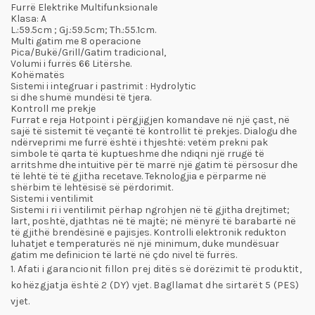
Furrë Elektrike Multifunksionale
Klasa:
A
L
.:59.5cm ;
Gj
.:59.5cm;
Th
.:55.1cm.
Multi gatim me 8 operacione
Pica/Bukë/Grill/Gatim tradicional,
Volumi i furrës 66 Litërshe.
Kohëmatës
Sistemi i integruar i pastrimit :
Hydrolytic
si dhe shumë mundësi të tjera.
Kontroll me prekje
Furrat e reja Hotpoint i përgjigjen komandave në një çast, në
sajë të sistemit të veçantë të kontrollit të prekjes. Dialogu dhe
ndërveprimi me furrë është i thjeshtë: vetëm prekni pak
simbole të qarta të kuptueshme dhe ndiqni një rrugë të
arritshme dhe intuitive për të marrë një gatim të përsosur dhe
të lehtë të të gjitha recetave. Teknologjia e përparme në
shërbim të lehtësisë së përdorimit.
Sistemi i ventilimit
Sistemi i ri i ventilimit përhap ngrohjen në të gjitha drejtimet;
lart, poshtë, djathtas në të majtë; në mënyrë të barabartë në
të gjithë brendësinë e pajisjes. Kontrolli elektronik redukton
luhatjet e temperaturës në një minimum, duke mundësuar
gatim me definicion të lartë në çdo nivel të furrës.
1. Afati i garancionit fillon prej ditës së dorëzimit të produktit,
kohëzgjatja është 2 (DY) vjet. Bagllamat dhe sirtarët 5 (PES)
vjet.