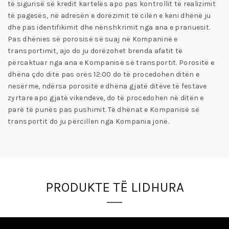
të sigurisë së kredit kartelës apo pas kontrollit të realizimit
të pagesës, në adresën e dorëzimit të cilën e keni dhënë ju
dhe pas identifikimit dhe nënshkrimit nga ana e pranuesit.
Pas dhënies së porosisë së suaj në Kompaninë e
transportimit, ajo do ju dorëzohet brenda afatit të
përcaktuar nga ana e Kompanisë së transportit. Porositë e
dhëna çdo ditë pas orës 12:00 do të procedohen ditën e
nesërme, ndërsa porositë e dhëna gjatë ditëve të festave
zyrtare apo gjatë vikendeve, do të procedohen në ditën e
parë të punës pas pushimit. Të dhënat e Kompanisë së
transportit do ju përcillen nga Kompania jonë.
PRODUKTE TË LIDHURA