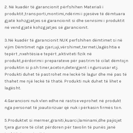
2. Në kuadër të garancionit përfshihen Materiali i
produktit,transporti,montimi,ndërimi i pjesëve të dëmtuara
gjatë kohzgjatjes së garancionit si dhe servisimi i produktit
në vend gjatë kohzgjatjes së garancionit.
3.Në kuadër të garancionit NUK perfshihen dëmtimet si në
vijim Dëmtimet nga zjari,uji,vërshimet,termeti,lagështia e
tepërt ,nxehtësia e tepërt ,aktiviteti fizik në
produkt,përdorimi i preparateve për pastrim të cilat dëmtojn
produktin si p.sh tiner,aceton,detergjent i ngursusar etj.
Produkti duhet të pastrohet me leckë të lagur dhe më pas të
thahet me një leckë të thatë. Produkti nuk duhet të lihet e
lagësht.
4.Garancioni nuk vlen edhe në rastse veprohet në produkt
nga personat të joautorizuar që nuk i përkasin firmës ton.
5.Produktet si mermer,graniti,kuarci,laminami,dhe pajisjet
tjera gurore të cilat përdoren për tavolin të punës janë