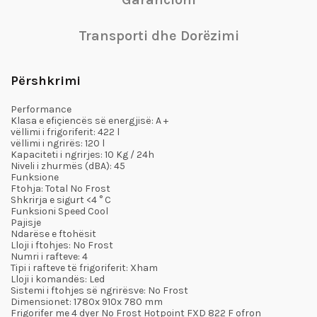
Transporti dhe Dorëzimi
Përshkrimi
Performance
Klasa e efiçiencës së energjisë: A +
vëllimi
i frigoriferit: 422 l
vëllimi i ngrirës: 120 l
Kapaciteti i ngrirjes: 10 Kg / 24h
Niveli i zhurmës (dBA): 45
Funksione
Ftohja: Total No Frost
Shkrirja e sigurt <4 ° C
Funksioni Speed Cool
Pajisje
Ndarëse e ftohësit
Lloji i ftohjes: No Frost
Numri i rafteve: 4
Tipi i rafteve të frigoriferit: Xham
Lloji i komandës: Led
Sistemi i ftohjes së ngrirësve: No Frost
Dimensionet: 1780x 910x 780 mm
Frigorifer me 4 dyer No Frost Hotpoint FXD 822 F ofron