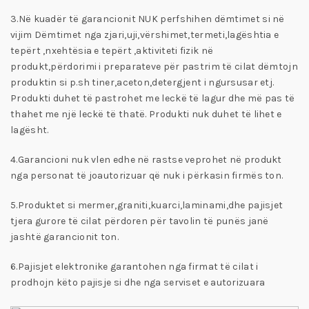
3.Në kuadër të garancionit NUK perfshihen dëmtimet si në
vijim Dëmtimet nga zjari,uji,vërshimet,termeti,lagështia e
tepërt ,nxehtësia e tepërt ,aktiviteti fizik në
produkt,përdorimi i preparateve për pastrim të cilat dëmtojn
produktin si p.sh tiner,aceton,detergjent i ngursusar etj.
Produkti duhet të pastrohet me leckë të lagur dhe më pas të
thahet me një leckë të thatë. Produkti nuk duhet të lihet e
lagësht.
4.Garancioni nuk vlen edhe në rastse veprohet në produkt
nga personat të joautorizuar që nuk i përkasin firmës ton.
5.Produktet si mermer,graniti,kuarci,laminami,dhe pajisjet
tjera gurore të cilat përdoren për tavolin të punës janë
jashtë garancionit ton.
6.Pajisjet elektronike garantohen nga firmat të cilat i
prodhojn këto pajisje si dhe nga serviset e autorizuara