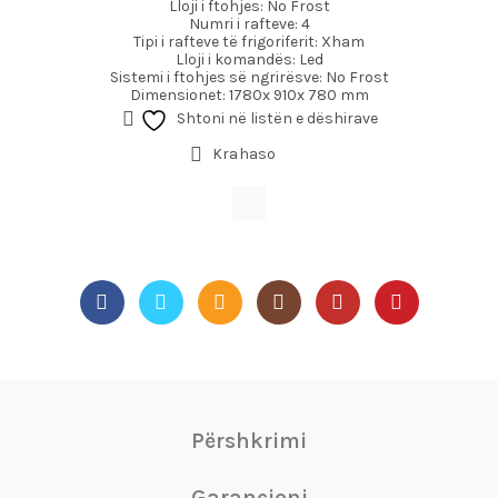
Lloji i ftohjes: No Frost
Numri i rafteve: 4
Tipi i rafteve të frigoriferit: Xham
Lloji i komandës: Led
Sistemi i ftohjes së ngrirësve: No Frost
Dimensionet: 1780x 910x 780 mm
Shtoni në listën e dëshirave
Krahaso
Përshkrimi
Garancioni