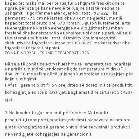
kapacitet maksimal për të ruajtur ushqim të freskët dhe të
ngrirë, për ata që kanë nevojë të ruajnë sasi të mëdha të
ushqimit. Frigorifer me katër dyer No Frost FXD 822 F ka
përmasat 177.5 cm në lartësi dhe 91.1 cm në gjerësi, me një
kapacitet total bruto prej 570 litrash. Siguron kursime të larta
të energjisë në klasën e energjisë A +. Ajo gjithashtu mban
freskinë dhe konsistencën e ushqimeve si ditën e parë, në sajë
të sistemit Double No Frost Hi Umidity. Zbuloni veçoritë
ekskluzive të frigoriferit Hotpoint FXD 822 F me katër dyer dhe
frigoriferë të tjerë Hotpoint
ZONA E NDRYSHUESHME E TEMPERATURES
Në sajë të Zonës së Ndryshueshme të Temperaturës, ndarësja
e ngrirësit mund të vendoset në çdo temperaturë midis 0 ° C
dhe -26 ° C me qëllim që të krijohen kushte ideale të ruajtjes për
llojin e ushqimit.
1. Afati i garancionit fillon prej ditës së dorëzimit të produktit,
kohëzgjatja është 2 (DY) vjet. Bagllamat dhe sirtarët 5 (PES)
vjet.
2. Në kuadër të garancionit përfshihen Materiali i
produktit,transporti,montimi,ndërimi i pjesëve të dëmtuara
gjatë kohzgjatjes së garancionit si dhe servisimi i produktit
në vend gjatë kohzgjatjes së garancionit.