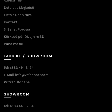
Adresa ime
Detalet e Llogarisë
Lista e Dëshirave
Kontakt
Si Behet Porosia
Kërkesë për Dizajnim 3D
Puno me ne
FABRIKË / SHOWROOM
Tel: +383 49 113 124
E-Mail: info@vefadecor.com
Prizren, Korishë
SHOWROOM
Tel: +383 44 113 124