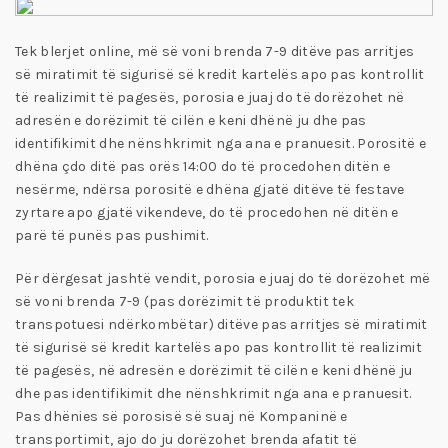
Tek blerjet online, më së voni brenda 7-9 ditëve pas arritjes
së miratimit të sigurisë së kredit kartelës apo pas kontrollit
të realizimit të pagesës, porosia e juaj do të dorëzohet në
adresën e dorëzimit të cilën e keni dhënë ju dhe pas
identifikimit dhe nënshkrimit nga ana e pranuesit. Porositë e
dhëna çdo ditë pas orës 14:00 do të procedohen ditën e
nesërme, ndërsa porositë e dhëna gjatë ditëve të festave
zyrtare apo gjatë vikendeve, do të procedohen në ditën e
parë të punës pas pushimit.
Për dërgesat jashtë vendit, porosia e juaj do të dorëzohet më
së voni brenda 7-9 (pas dorëzimit të produktit tek
transpotuesi ndërkombëtar) ditëve pas arritjes së miratimit
të sigurisë së kredit kartelës apo pas kontrollit të realizimit
të pagesës, në adresën e dorëzimit të cilën e keni dhënë ju
dhe pas identifikimit dhe nënshkrimit nga ana e pranuesit.
Pas dhënies së porosisë së suaj në Kompaninë e
transportimit, ajo do ju dorëzohet brenda afatit të