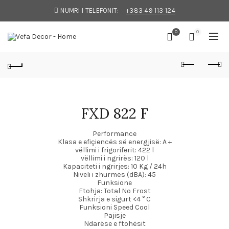
NUMRI I TELEFONIT:
+383 49 113 124
0
0
FXD 822 F
Performance
Klasa e efiçiencës së energjisë: A +
vëllimi
i frigoriferit: 422 l
vëllimi i ngrirës: 120 l
Kapaciteti i ngrirjes: 10 Kg / 24h
Niveli i zhurmës (dBA): 45
Funksione
Ftohja: Total No Frost
Shkrirja e sigurt <4 ° C
Funksioni Speed Cool
Pajisje
Ndarëse e ftohësit