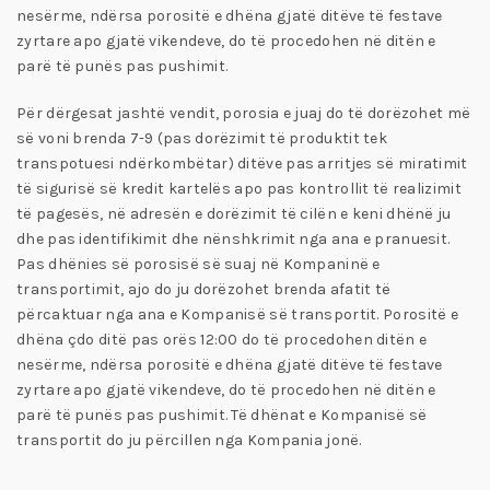
nesërme, ndërsa porositë e dhëna gjatë ditëve të festave
zyrtare apo gjatë vikendeve, do të procedohen në ditën e
parë të punës pas pushimit.
Për dërgesat jashtë vendit, porosia e juaj do të dorëzohet më
së voni brenda 7-9 (pas dorëzimit të produktit tek
transpotuesi ndërkombëtar) ditëve pas arritjes së miratimit
të sigurisë së kredit kartelës apo pas kontrollit të realizimit
të pagesës, në adresën e dorëzimit të cilën e keni dhënë ju
dhe pas identifikimit dhe nënshkrimit nga ana e pranuesit.
Pas dhënies së porosisë së suaj në Kompaninë e
transportimit, ajo do ju dorëzohet brenda afatit të
përcaktuar nga ana e Kompanisë së transportit. Porositë e
dhëna çdo ditë pas orës 12:00 do të procedohen ditën e
nesërme, ndërsa porositë e dhëna gjatë ditëve të festave
zyrtare apo gjatë vikendeve, do të procedohen në ditën e
parë të punës pas pushimit. Të dhënat e Kompanisë së
transportit do ju përcillen nga Kompania jonë.