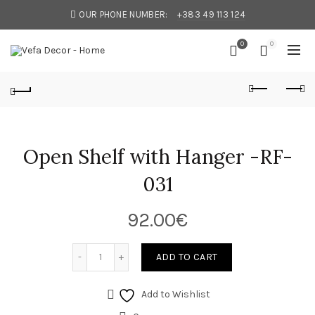
OUR PHONE NUMBER:
+383 49 113 124
0
0
Open Shelf with Hanger -RF-
031
92.00
€
ADD TO CART
Add to Wishlist