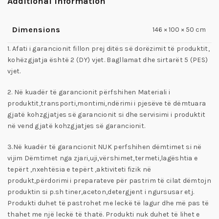
Additional information
Dimensions
146 × 100 × 50 cm
1. Afati i garancionit fillon prej ditës së dorëzimit të produktit,
kohëzgjatja është 2 (DY) vjet. Bagllamat dhe sirtarët 5 (PES)
vjet.
2. Në kuadër të garancionit përfshihen Materiali i
produktit,transporti,montimi,ndërimi i pjesëve të dëmtuara
gjatë kohzgjatjes së garancionit si dhe servisimi i produktit
në vend gjatë kohzgjatjes së garancionit.
3.Në kuadër të garancionit NUK perfshihen dëmtimet si në
vijim Dëmtimet nga zjari,uji,vërshimet,termeti,lagështia e
tepërt ,nxehtësia e tepërt ,aktiviteti fizik në
produkt,përdorimi i preparateve për pastrim të cilat dëmtojn
produktin si p.sh tiner,aceton,detergjent i ngursusar etj.
Produkti duhet të pastrohet me leckë të lagur dhe më pas të
thahet me një leckë të thatë. Produkti nuk duhet të lihet e