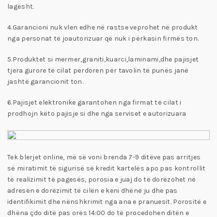
lagësht.
4.Garancioni nuk vlen edhe në rastse veprohet në produkt
nga personat të joautorizuar që nuk i përkasin firmës ton.
5.Produktet si mermer,graniti,kuarci,laminami,dhe pajisjet
tjera gurore të cilat përdoren për tavolin të punës janë
jashtë garancionit ton.
6.Pajisjet elektronike garantohen nga firmat të cilat i
prodhojn këto pajisje si dhe nga serviset e autorizuara
Tek blerjet online, më së voni brenda 7-9 ditëve pas arritjes
së miratimit të sigurisë së kredit kartelës apo pas kontrollit
të realizimit të pagesës, porosia e juaj do të dorëzohet në
adresën e dorëzimit të cilën e keni dhënë ju dhe pas
identifikimit dhe nënshkrimit nga ana e pranuesit. Porositë e
dhëna çdo ditë pas orës 14:00 do të procedohen ditën e