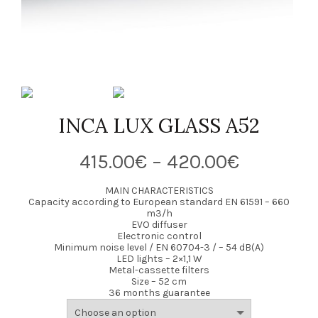
INCA LUX GLASS A52
Price
415.00
€
–
420.00
€
range:
MAIN CHARACTERISTICS
Capacity according to European standard EN 61591 – 660
m3/h
415.00€
EVO diffuser
Electronic control
through
Minimum noise level / EN 60704-3 / – 54 dB(A)
LED lights – 2×1,1 W
Metal-cassette filters
420.00€
Size – 52 cm
36 months guarantee