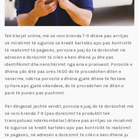
Tek blerjet online, më së voni brenda 7-9 ditëve pas arritjes
së miratimit të sigurisë së kredit kartelës apo pas kontrollit
të realizimit të pagesës, porosia e juaj do të dorëzohet në
adresën e dorëzimit të cilën e keni dhënë ju dhe pas
identifikimit dhe nënshkrimit nga ana e pranuesit. Porositë e
dhëna çdo ditë pas orës 14:00 do të procedohen ditën e
nesërme, ndërsa porositë e dhëna gjatë ditëve të festave
zyrtare apo gjatë vikendeve, do të procedohen në ditën e
parë të punës pas pushimit.
Për dërgesat jashtë vendit, porosia e juaj do të dorëzohet më
së voni brenda 7-9 (pas dorëzimit të produktit tek
transpotuesi ndërkombëtar) ditëve pas arritjes së miratimit
të sigurisë së kredit kartelës apo pas kontrollit të realizimit
të pagesës, në adresën e dorëzimit të cilën e keni dhënë ju