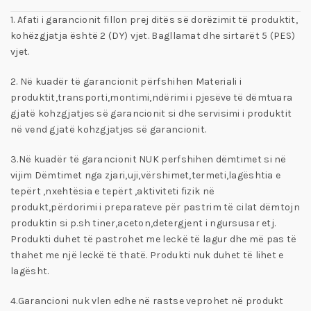
1. Afati i garancionit fillon prej ditës së dorëzimit të produktit,
kohëzgjatja është 2 (DY) vjet. Bagllamat dhe sirtarët 5 (PES)
vjet.
2. Në kuadër të garancionit përfshihen Materiali i
produktit,transporti,montimi,ndërimi i pjesëve të dëmtuara
gjatë kohzgjatjes së garancionit si dhe servisimi i produktit
në vend gjatë kohzgjatjes së garancionit.
3.Në kuadër të garancionit NUK perfshihen dëmtimet si në
vijim Dëmtimet nga zjari,uji,vërshimet,termeti,lagështia e
tepërt ,nxehtësia e tepërt ,aktiviteti fizik në
produkt,përdorimi i preparateve për pastrim të cilat dëmtojn
produktin si p.sh tiner,aceton,detergjent i ngursusar etj.
Produkti duhet të pastrohet me leckë të lagur dhe më pas të
thahet me një leckë të thatë. Produkti nuk duhet të lihet e
lagësht.
4.Garancioni nuk vlen edhe në rastse veprohet në produkt