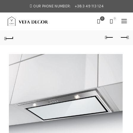
OUR PHONE NUMBER:
+383 49 113 124
0
0