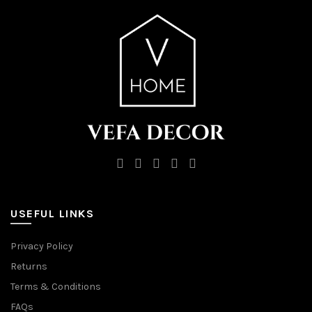
on
the
product
page
USEFUL LINKS
Privacy Policy
Returns
Terms & Conditions
FAQs