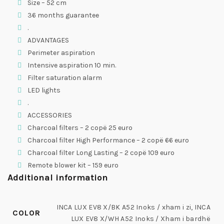
Size – 52 cm
36 months guarantee
.
ADVANTAGES
Perimeter aspiration
Intensive aspiration 10 min.
Filter saturation alarm
LED lights
.
ACCESSORIES
Charcoal filters – 2 copë 25 euro
Charcoal filter High Performance – 2 copë 66 euro
Charcoal filter Long Lasting – 2 copë 109 euro
Remote blower kit – 159 euro
Additional information
INCA LUX EV8 X/BK A52 Inoks / xham i zi, INCA
COLOR
LUX EV8 X/WH A52 Inoks / Xham i bardhë