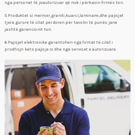
nga personat të joautorizuar që nuk i përkasin firmës ton.
5.Produktet si mermer,graniti,kuarci,laminami,dhe pajisjet
tjera gurore të cilat përdoren për tavolin të punës janë
jashtë garancionit ton.
6.Pajisjet elektronike garantohen nga firmat të cilat i
prodhojn këto pajisje si dhe nga serviset e autorizuara