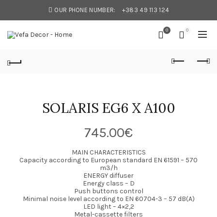
OUR PHONE NUMBER:
+383 49 113 124
0
0
SOLARIS EG6 X A100
745.00
€
MAIN CHARACTERISTICS
Capacity according to European standard EN 61591 – 570
m3/h
ENERGY diffuser
Energy class – D
Push buttons control
Minimal noise level according to EN 60704-3 – 57 dB(A)
LED light – 4×2,2
Metal-cassette filters