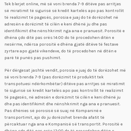
Tek blerjet online, më së voni brenda 7-9 ditëve pas arritjes
së miratimit të sigurisë së kredit kartelës apo pas kontrollit
të realizimit të pagesës, porosia e juaj do të dorëzohet në
adresën e dorëzimit të cilën e keni dhënë ju dhe pas
identifikimit dhe nënshkrimit nga ana e pranuesit. Porositë e
dhëna çdo ditë pas orës 14:00 do të procedohen ditën e
nesërme, ndërsa porositë e dhëna gjatë ditëve të festave
zyrtare apo gjatë vikendeve, do të procedohen në ditën e
parë të punës pas pushimit.
Për dërgesat jashtë vendit, porosia e juaj do të dorëzohet më
së voni brenda 7-9 (pas dorëzimit të produktit tek
transpotuesi ndërkombëtar) ditëve pas arritjes së miratimit
të sigurisë së kredit kartelës apo pas kontrollit të realizimit
të pagesës, në adresën e dorëzimit të cilën e keni dhënë ju
dhe pas identifikimit dhe nënshkrimit nga ana e pranuesit.
Pas dhënies së porosisë së suaj në Kompaninë e
transportimit, ajo do ju dorëzohet brenda afatit të
përcaktuar nga ana e Kompanisë së transportit. Porositë e
dhëna çdo ditë pas orës 12:00 do të procedohen ditën e