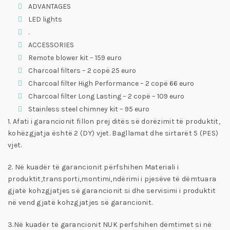
ADVANTAGES
LED lights
.
ACCESSORIES
Remote blower kit – 159 euro
Charcoal filters – 2 copë 25 euro
Charcoal filter High Performance – 2 copë 66 euro
Charcoal filter Long Lasting – 2 copë – 109 euro
Stainless steel chimney kit – 95 euro
1. Afati i garancionit fillon prej ditës së dorëzimit të produktit,
kohëzgjatja është 2 (DY) vjet. Bagllamat dhe sirtarët 5 (PES)
vjet.
2. Në kuadër të garancionit përfshihen Materiali i
produktit,transporti,montimi,ndërimi i pjesëve të dëmtuara
gjatë kohzgjatjes së garancionit si dhe servisimi i produktit
në vend gjatë kohzgjatjes së garancionit.
3.Në kuadër të garancionit NUK perfshihen dëmtimet si në