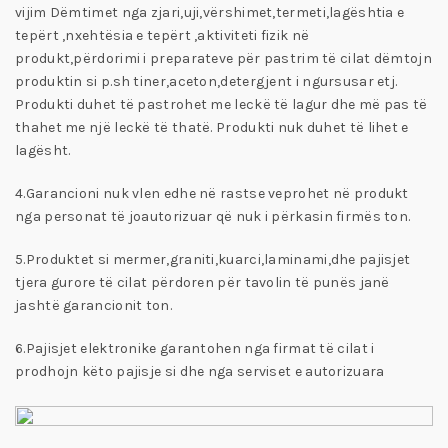
vijim Dëmtimet nga zjari,uji,vërshimet,termeti,lagështia e
tepërt ,nxehtësia e tepërt ,aktiviteti fizik në
produkt,përdorimi i preparateve për pastrim të cilat dëmtojn
produktin si p.sh tiner,aceton,detergjent i ngursusar etj.
Produkti duhet të pastrohet me leckë të lagur dhe më pas të
thahet me një leckë të thatë. Produkti nuk duhet të lihet e
lagësht.
4.Garancioni nuk vlen edhe në rastse veprohet në produkt
nga personat të joautorizuar që nuk i përkasin firmës ton.
5.Produktet si mermer,graniti,kuarci,laminami,dhe pajisjet
tjera gurore të cilat përdoren për tavolin të punës janë
jashtë garancionit ton.
6.Pajisjet elektronike garantohen nga firmat të cilat i
prodhojn këto pajisje si dhe nga serviset e autorizuara