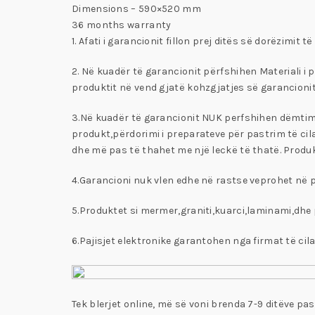
Dimensions – 590×520 mm
36 months warranty
1. Afati i garancionit fillon prej ditës së dorëzimit 
2. Në kuadër të garancionit përfshihen Materiali i 
produktit në vend gjatë kohzgjatjes së garancionit
3.Në kuadër të garancionit NUK perfshihen dëmtimet 
produkt,përdorimi i preparateve për pastrim të cila
dhe më pas të thahet me një leckë të thatë. Produkt
4.Garancioni nuk vlen edhe në rastse veprohet në p
5.Produktet si mermer,graniti,kuarci,laminami,dhe p
6.Pajisjet elektronike garantohen nga firmat të cila
Tek blerjet online, më së voni brenda 7-9 ditëve pas 