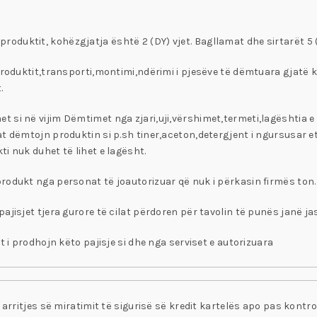
të produktit, kohëzgjatja është 2 (DY) vjet. Bagllamat dhe sirtarët 5 
produktit,transporti,montimi,ndërimi i pjesëve të dëmtuara gjatë ko
.
si në vijim Dëmtimet nga zjari,uji,vërshimet,termeti,lagështia e te
t dëmtojn produktin si p.sh tiner,aceton,detergjent i ngursusar et
i nuk duhet të lihet e lagësht.
rodukt nga personat të joautorizuar që nuk i përkasin firmës ton.
ajisjet tjera gurore të cilat përdoren për tavolin të punës janë ja
t i prodhojn këto pajisje si dhe nga serviset e autorizuara
arritjes së miratimit të sigurisë së kredit kartelës apo pas kontroll