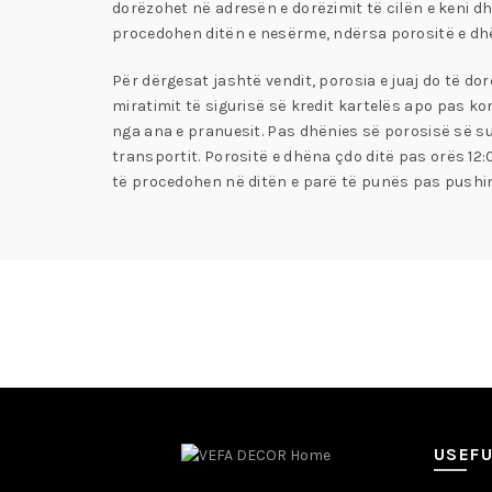
dorëzohet në adresën e dorëzimit të cilën e keni dh
procedohen ditën e nesërme, ndërsa porositë e dhë
Për dërgesat jashtë vendit, porosia e juaj do të d
miratimit të sigurisë së kredit kartelës apo pas kon
nga ana e pranuesit. Pas dhënies së porosisë së s
transportit. Porositë e dhëna çdo ditë pas orës 12
të procedohen në ditën e parë të punës pas pushim
USEFU