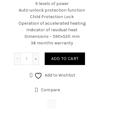
9 levels of power
Auto-unlock protection function
Child Protection Lock
Operation of accelerated heating
Indicator of residual heat
Dimensions – 590×520 mm
36 months warranty
ADD TO CART
Add to Wishlist
Compare