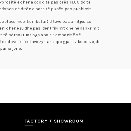
Porositë e dhëna çdo ditë pas orës 14:00 do të
cedohen në ditën e parë të punës pas pushimit.
nspotuesi ndërkombëtar) ditëve pas arritjes së
 keni dhënë ju dhe pas identifikimit dhe nënshkrimit
tit të përcaktuar nga ana e Kompanisë së
ë ditëve të festave zyrtare apo gjatë vikendeve, do
pania jonë.
FACTORY / SHOWROOM