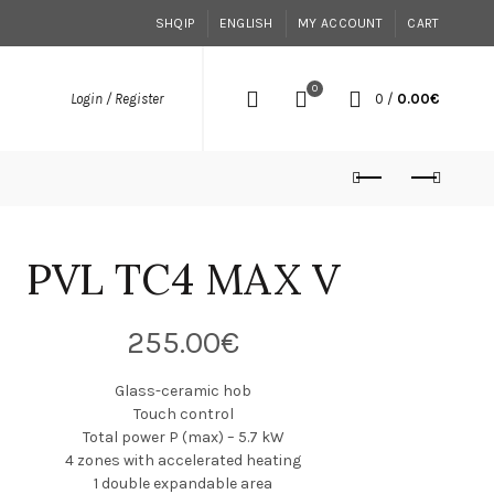
SHQIP
ENGLISH
MY ACCOUNT
CART
0
0
/
0.00
€
Login / Register
PVL TC4 MAX V
255.00
€
Glass-ceramic hob
Touch control
Total power P (max) – 5.7 kW
4 zones with accelerated heating
1 double expandable area