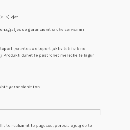
(PES) vjet.
hzgjatjes së garancionit si dhe servisimi i
përt ,nxehtësia e tepërt ,aktiviteti fizik në
j. Produkti duhet të pastrohet me leckë të lagur
shtë garancionit ton.
it të realizimit të pagesës, porosia e juaj do të