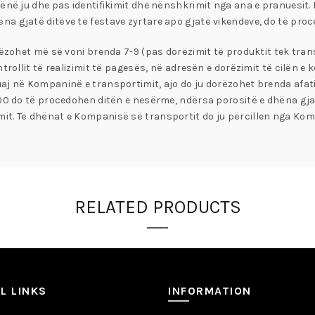
ënë ju dhe pas identifikimit dhe nënshkrimit nga ana e pranuesit. 
na gjatë ditëve të festave zyrtare apo gjatë vikendeve, do të pro
orëzohet më së voni brenda 7-9 (pas dorëzimit të produktit tek tra
trollit të realizimit të pagesës, në adresën e dorëzimit të cilën e
uaj në Kompaninë e transportimit, ajo do ju dorëzohet brenda afa
:00 do të procedohen ditën e nesërme, ndërsa porositë e dhëna gjat
it. Të dhënat e Kompanisë së transportit do ju përcillen nga Kom
RELATED PRODUCTS
L LINKS
INFORMATION