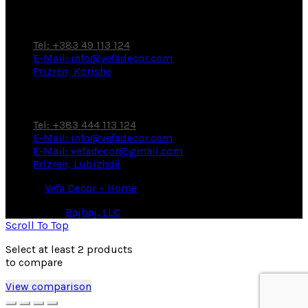
Factory / Showroom
Tel: +383 49 113 124
E-Mail: info@vefadecor.com
Prizren, Korishë
Showroom
Tel: +383 444 113 124
E-Mail: info@vefadecor.com
E-Mail: vefadecor@gmail.com
Prizren, Lubizhdë
© 2026
Vefa Decor – Home
. All rights reserved
Powered by
Bajbaj, LLC
Scroll To Top
Select at least 2 products
to compare
View comparison