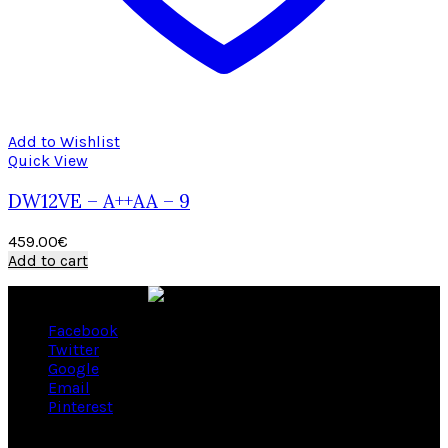
Add to Wishlist
Quick View
DW12VE – A++AA – 9
459.00
€
Add to cart
Facebook
Twitter
Google
Email
Pinterest