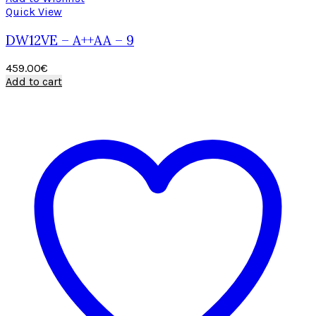
Quick View
DW12VE – A++AA – 9
459.00
€
Add to cart