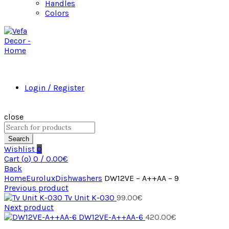
Handles
Colors
Login / Register
close
Search
Wishlist
0
Cart (
o
)
0
/
0.00
€
Back
Home
Eurolux
Dishwashers
DW12VE – A++AA – 9
Previous product
Tv Unit K-030
99.00
€
Next product
DW12VE-A++AA-6
420.00
€