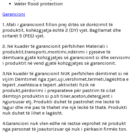
Water flood protection
Garancioni
1. Afati i garancionit fillon prej ditës së dorëzimit të
produktit, kohëzgjatja është 2 (DY) vjet. Bagllamat dhe
sirtarët 5 (PES) vjet.
2. Në kuadër të garancionit përfshihen Materiali i
produktit,transporti,montimi,ndërimi i pjesëve të
dëmtuara gjatë kohzgjatjes së garancionit si dhe servisimi
i produktit në vend gjatë kohzgjatjes së garancionit.
3.Në kuadër të garancionit NUK perfshihen dëmtimet si në
vijim Dëmtimet nga zjari,uji,vërshimet,termeti,lagështia e
tepërt ,nxehtësia e tepërt ,aktiviteti fizik në
produkt,përdorimi i preparateve për pastrim të cilat
dëmtojn produktin si p.sh tiner,aceton,detergjent i
ngursusar etj. Produkti duhet të pastrohet me leckë të
lagur dhe më pas të thahet me një leckë të thatë. Produkti
nuk duhet të lihet e lagësht.
4.Garancioni nuk vlen edhe në rastse veprohet në produkt
nga personat të joautorizuar që nuk i përkasin firmës ton.