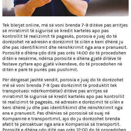
Tek blerjet online, më së voni brenda 7-9 ditëve pas arritjes
së miratimit të sigurisë së kredit kartelës apo pas
kontrollit të realizimit të pagesës, porosia e juaj do të
dorëzohet në adresën e dorëzimit të cilën e keni dhënë ju
dhe pas identifikimit dhe nënshkrimit nga ana e pranuesit.
Porositë e dhëna çdo ditë pas orës 14:00 do të procedohen
ditën e nesërme, ndërsa porositë e dhëna gjatë ditëve të
festave zyrtare apo gjatë vikendeve, do të procedohen në
ditën e parë të punës pas pushimit.
Për dërgesat jashtë vendit, porosia e juaj do të dorëzohet
më së voni brenda 7-9 (pas dorëzimit të produktit tek
transpotuesi ndërkombëtar) ditëve pas arritjes së
miratimit të sigurisë së kredit kartelës apo pas kontrollit
të realizimit të pagesës, në adresën e dorëzimit të cilën e
keni dhënë ju dhe pas identifikimit dhe nënshkrimit nga
ana e pranuesit. Pas dhënies së porosisë së suaj në
Kompaninë e transportimit, ajo do ju dorëzohet brenda
afatit të përcaktuar nga ana e Kompanisë së transportit.
Porositë e dhëna çdo ditë pas orës 12:00 do të procedohen