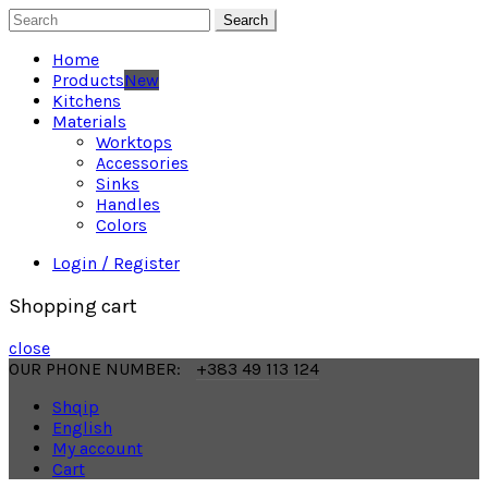
Search
Home
Products
New
Kitchens
Materials
Worktops
Accessories
Sinks
Handles
Colors
Login / Register
Shopping cart
close
OUR PHONE NUMBER:
+383 49 113 124
Shqip
English
My account
Cart