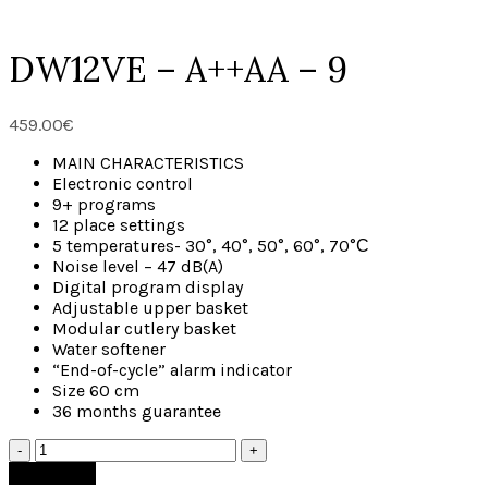
DW12VE – A++AA – 9
459.00
€
MAIN CHARACTERISTICS
Electronic control
9+ programs
12 place settings
5 temperatures- 30°, 40°, 50°, 60°, 70°С
Noise level – 47 dB(A)
Digital program display
Adjustable upper basket
Modular cutlery basket
Water softener
“End-of-cycle” alarm indicator
Size 60 cm
36 months guarantee
Add to cart