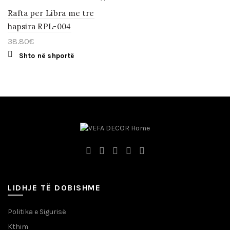
Rafta per Libra me tre
hapsira RPL-004
38.80
€
Shto në shportë
LIDHJE TË DOBISHME
Politika e Sigurisë
Kthim