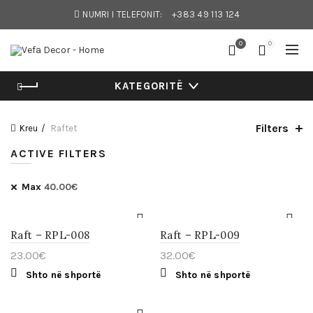
NUMRI I TELEFONIT:
+383 49 113 124
0
0
KATEGORITË
Filters
Kreu
Raftet
ACTIVE FILTERS
Max
40.00
€
Raft – RPL-008
Raft – RPL-009
23.00
€
32.00
€
Shto në shportë
Shto në shportë